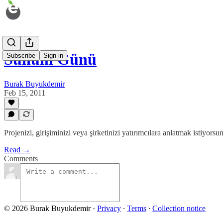
Sunum Günü
Subscribe
Sign in
Burak Buyukdemir
Feb 15, 2011
Projenizi, girişiminizi veya şirketinizi yatırımcılara anlatmak istiyor
Read →
Comments
© 2026 Burak Buyukdemir
·
Privacy
∙
Terms
∙
Collection notice