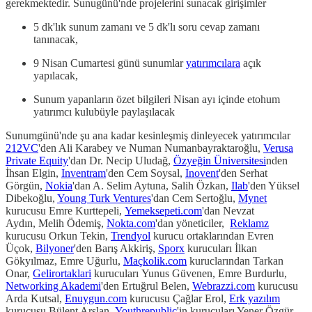
gerekmektedir. Sunugünü'nde projelerini sunacak girişimler
5 dk'lık sunum zamanı ve 5 dk'lı soru cevap zamanı
tanınacak,
9 Nisan Cumartesi günü sunumlar
yatırımcılara
açık
yapılacak,
Sunum yapanların özet bilgileri Nisan ayı içinde etohum
yatırımcı kulubüyle paylaşılacak
Sunumgünü'nde şu ana kadar kesinleşmiş dinleyecek yatırımcılar
212VC
'den Ali Karabey ve Numan Numanbayraktaroğlu,
Verusa
Private Equity
'dan Dr. Necip Uludağ,
Özyeğin Üniversitesi
nden
İhsan Elgin,
Inventram
'den Cem Soysal,
Inovent
'den Serhat
Görgün,
Nokia
'dan A. Selim Aytuna, Salih Özkan,
Ilab
'den Yüksel
Dibekoğlu,
Young Turk Ventures
'dan Cem Sertoğlu,
Mynet
kurucusu Emre Kurttepeli,
Yemeksepeti.com
'dan Nevzat
Aydın, Melih Ödemiş,
Nokta.com
'dan yöneticiler,
Reklamz
kurucusu Orkun Tekin,
Trendyol
kurucu ortaklarından Evren
Üçok,
Bilyoner
'den Barış Akkiriş,
Sporx
kurucuları İlkan
Gökyılmaz, Emre Uğurlu,
Maçkolik.com
kuruclarından Tarkan
Onar,
Gelirortaklari
kurucuları Yunus Güvenen, Emre Burdurlu,
Networking Akademi
'den Ertuğrul Belen,
Webrazzi.com
kurucusu
Arda Kutsal,
Enuygun.com
kurucusu Çağlar Erol,
Erk yazılım
kurucusu Bülent Arslan,
Youthrepublic
'in kurucuları Yener Özgür