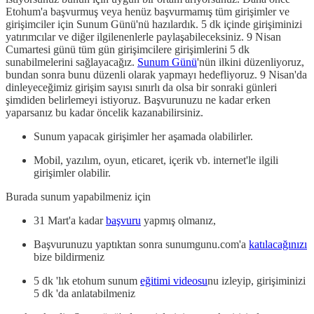
Etohum'a başvurmuş veya henüz başvurmamış tüm girişimler ve
girişimciler için Sunum Günü'nü hazılardık. 5 dk içinde girişiminizi
yatırımcılar ve diğer ilgilenenlerle paylaşabileceksiniz. 9 Nisan
Cumartesi günü tüm gün girişimcilere girişimlerini 5 dk
sunabilmelerini sağlayacağız.
Sunum Günü
'nün ilkini düzenliyoruz,
bundan sonra bunu düzenli olarak yapmayı hedefliyoruz. 9 Nisan'da
dinleyeceğimiz girişim sayısı sınırlı da olsa bir sonraki günleri
şimdiden belirlemeyi istiyoruz. Başvurunuzu ne kadar erken
yaparsanız bu kadar öncelik kazanabilirsiniz.
Sunum yapacak girişimler her aşamada olabilirler.
Mobil, yazılım, oyun, eticaret, içerik vb. internet'le ilgili
girişimler olabilir.
Burada sunum yapabilmeniz için
31 Mart'a kadar
başvuru
yapmış olmanız,
Başvurunuzu yaptıktan sonra sunumgunu.com'a
katılacağınızı
bize bildirmeniz
5 dk 'lık etohum sunum
eğitimi videosu
nu izleyip, girişiminizi
5 dk 'da anlatabilmeniz