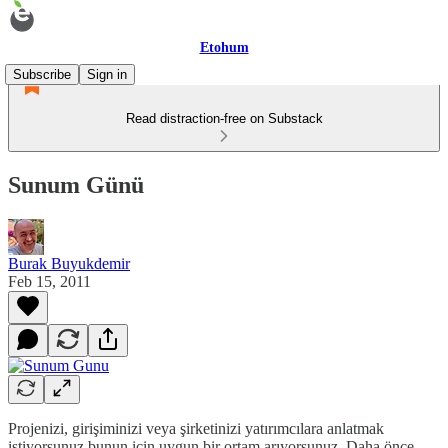
Etohum
Subscribe
Sign in
Read distraction-free on Substack
Sunum Günü
Burak Buyukdemir
Feb 15, 2011
Projenizi, girişiminizi veya şirketinizi yatırımcılara anlatmak
istiyorsunuz bunun için uygun bir ortam arıyorsunuz. Daha önce