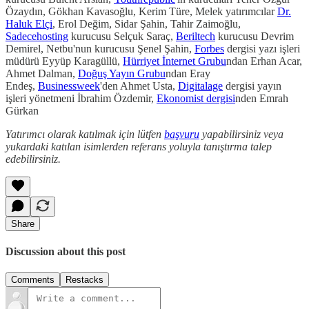
Özaydın, Gökhan Kavasoğlu, Kerim Türe, Melek yatırımcılar
Dr.
Haluk Elçi
, Erol Değim, Sidar Şahin, Tahir Zaimoğlu,
Sadecehosting
kurucusu Selçuk Saraç,
Beriltech
kurucusu Devrim
Demirel, Netbu'nun kurucusu Şenel Şahin,
Forbes
dergisi yazı işleri
müdürü Eyyüp Karagüllü,
Hürriyet İnternet Grubu
ndan Erhan Acar,
Ahmet Dalman,
Doğuş Yayın Grubu
ndan Eray
Endeş,
Businessweek
'den Ahmet Usta,
Digitalage
dergisi yayın
işleri yönetmeni İbrahim Özdemir,
Ekonomist dergisi
nden Emrah
Gürkan
Yatırımcı olarak katılmak için lütfen
başvuru
yapabilirsiniz veya
yukardaki katılan isimlerden referans yoluyla tanıştırma talep
edebilirsiniz.
Share
Discussion about this post
Comments
Restacks