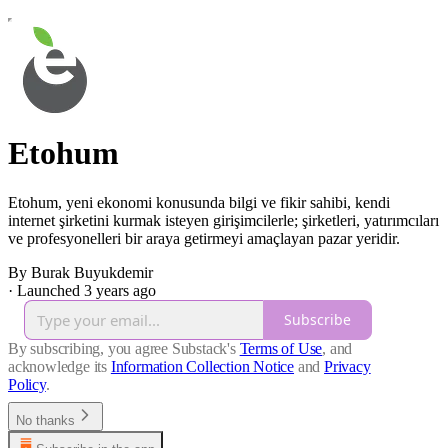
Etohum
Etohum, yeni ekonomi konusunda bilgi ve fikir sahibi, kendi
internet şirketini kurmak isteyen girişimcilerle; şirketleri, yatırımcıları
ve profesyonelleri bir araya getirmeyi amaçlayan pazar yeridir.
By Burak Buyukdemir
·
Launched 3 years ago
Subscribe
By subscribing, you agree Substack's
Terms of Use
, and
acknowledge its
Information Collection Notice
and
Privacy
Policy
.
No thanks