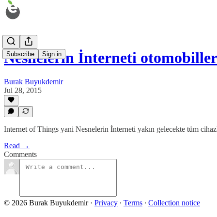
Nesnelerin İnterneti otomobille
Subscribe
Sign in
Burak Buyukdemir
Jul 28, 2015
Internet of Things yani Nesnelerin İnterneti yakın gelecekte tüm ciha
Read →
Comments
© 2026 Burak Buyukdemir
·
Privacy
∙
Terms
∙
Collection notice