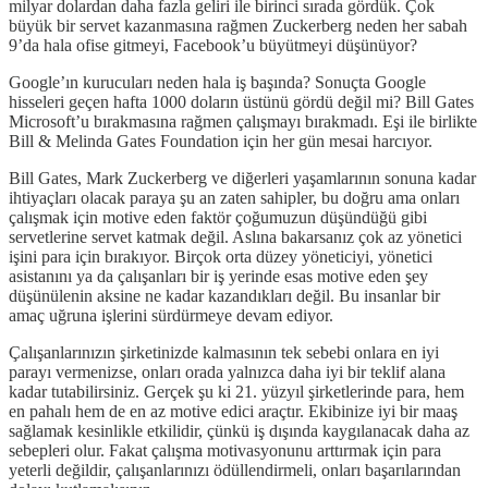
milyar dolardan daha fazla geliri ile birinci sırada gördük. Çok
büyük bir servet kazanmasına rağmen Zuckerberg neden her sabah
9’da hala ofise gitmeyi, Facebook’u büyütmeyi düşünüyor?
Google’ın kurucuları neden hala iş başında? Sonuçta Google
hisseleri geçen hafta 1000 doların üstünü gördü değil mi? Bill Gates
Microsoft’u bırakmasına rağmen çalışmayı bırakmadı. Eşi ile birlikte
Bill & Melinda Gates Foundation için her gün mesai harcıyor.
Bill Gates, Mark Zuckerberg ve diğerleri yaşamlarının sonuna kadar
ihtiyaçları olacak paraya şu an zaten sahipler, bu doğru ama onları
çalışmak için motive eden faktör çoğumuzun düşündüğü gibi
servetlerine servet katmak değil. Aslına bakarsanız çok az yönetici
işini para için bırakıyor. Birçok orta düzey yöneticiyi, yönetici
asistanını ya da çalışanları bir iş yerinde esas motive eden şey
düşünülenin aksine ne kadar kazandıkları değil. Bu insanlar bir
amaç uğruna işlerini sürdürmeye devam ediyor.
Çalışanlarınızın şirketinizde kalmasının tek sebebi onlara en iyi
parayı vermenizse, onları orada yalnızca daha iyi bir teklif alana
kadar tutabilirsiniz. Gerçek şu ki 21. yüzyıl şirketlerinde para, hem
en pahalı hem de en az motive edici araçtır. Ekibinize iyi bir maaş
sağlamak kesinlikle etkilidir, çünkü iş dışında kaygılanacak daha az
sebepleri olur. Fakat çalışma motivasyonunu arttırmak için para
yeterli değildir, çalışanlarınızı ödüllendirmeli, onları başarılarından