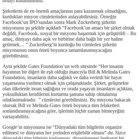
dolayı kutlamalısınız.
Şirketlerin de en önemli amaçlarının para kazanmak olmadığını,
kurdukları misyon cümlelerinden anlayabilirsiniz. Örneğin
Facebook’un IPO’sundan sonra Mark Zuckerberg şirketin
misyonunu şu şekilde açıkladı “Facebook’un amacı bir şirket olmak
değildi. Facebook, sosyal bir misyonu başarmak için geliştirildi – Bu
amaç, dünyayı daha açık ve birbirine daha bağlı bir yer haline
getirmek… ” Zuckerberg’in kurduğu bu cümleden şirketin
misyonunun onun ömrü boyunca tamamlanamayacağını
görebilirsiniz.
Aynı şekilde Gates Foundation’un web sitesinde “Her insanın
hayatının bir diğeri ile eşit olduğu inancıyla Bill & Melinda Gates
Foundation, insanların daha sağlıklı ve daha verimli bir hayat
yaşamasına yardımcı olmak için çalışmaktadır. Şirket, gelişmekte
olan ülkelerde insan sağlığına ve orada yaşayan insanların açlıktan,
yoksulluktan kendilerini kurtarma şansına sahip olmalarına
odaklanmaktadır. ” cümlesini görebilirsiniz. Bu misyona bakacak
olursak Bill ve Melinda Gates ömrü boyunca tüm felaketleri
sonlandıramayacağına göre, işlerinin hiçbir zaman bitmeyeğini
varsayabiliriz.
Google’ın misyonuna ise “Dünyadaki tüm bilgilerin organize
edilmesi ve dünyanın her yerinden erişilebilir olması” dır. Sizce
dünyadaki tüm bilginin toplanması, düzenlenmesi herhangi bir