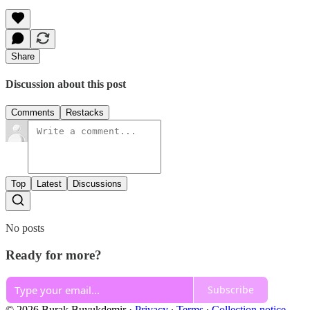
Share
Discussion about this post
Comments
Restacks
Top
Latest
Discussions
No posts
Ready for more?
Subscribe
© 2026 Burak Buyukdemir
·
Privacy
∙
Terms
∙
Collection notice