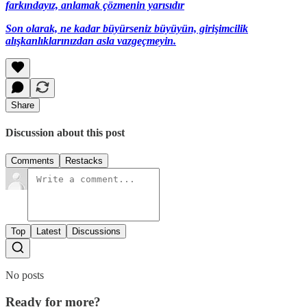
farkındayız, anlamak çözmenin yarısıdır
Son olarak, ne kadar büyürseniz büyüyün, girişimcilik
alışkanlıklarınızdan asla vazgeçmeyin.
Share
Discussion about this post
Comments
Restacks
Top
Latest
Discussions
No posts
Ready for more?