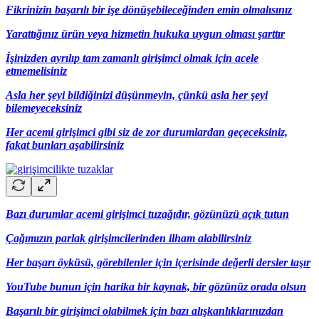
Fikrinizin başarılı bir işe dönüşebileceğinden emin olmalısınız
Yarattığınız ürün veya hizmetin hukuka uygun olması şarttır
İşinizden ayrılıp tam zamanlı girişimci olmak için acele
etmemelisiniz
Asla her şeyi bildiğinizi düşünmeyin, çünkü asla her şeyi
bilemeyeceksiniz
Her acemi girişimci gibi siz de zor durumlardan geçeceksiniz,
fakat bunları aşabilirsiniz
Bazı durumlar acemi girişimci tuzağıdır, gözünüzü açık tutun
Çağımızın parlak girişimcilerinden ilham alabilirsiniz
Her başarı öyküsü, görebilenler için içerisinde değerli dersler taşır
YouTube bunun için harika bir kaynak, bir gözünüz orada olsun
Başarılı bir girişimci olabilmek için bazı alışkanlıklarınızdan