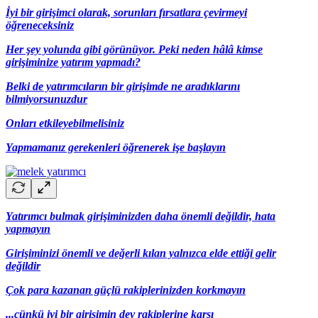
İyi bir girişimci olarak, sorunları fırsatlara çevirmeyi
öğreneceksiniz
Her şey yolunda gibi görünüyor. Peki neden hâlâ kimse
girişiminize yatırım yapmadı?
Belki de yatırımcıların bir girişimde ne aradıklarını
bilmiyorsunuzdur
Onları etkileyebilmelisiniz
Yapmamanız gerekenleri öğrenerek işe başlayın
Yatırımcı bulmak girişiminizden daha önemli değildir, hata
yapmayın
Girişiminizi önemli ve değerli kılan yalnızca elde ettiği gelir
değildir
Çok para kazanan güçlü rakiplerinizden korkmayın
...çünkü iyi bir girişimin dev rakiplerine karşı