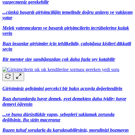
vazgeçmeniz gerekebilir
...çünkü başarılı girişimciliğin temelinde doğru anlayış ve yaklaşım
yatar
Melek yatırımcıların ve başarılı girişimcilerin tecrübelerine kulak
verin
Bazı insanlar girişimler için tehlikelidir, çalıştığınız kişileri dikkatli
seçin
Bir mentor size sandığınızdan çok daha fazla şey katabilir
Girişiminiz gelişimini gerçekçi bir bakış açısıyla değerlendirin
Bazı durumlarda hayır demek, evet demekten daha iyidir; hayır
demeyi öğrenin
...ve bunu dürüstlükle yapın, sebepleri saklamak zorunda
değilsiniz. Bu sizin maceranız
Bazen tuhaf sorularla da karşılaşabilirsiniz, moralinizi bozmayın