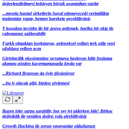
değerlendirilmeyi bekleyen büyük avantajları vardır
...mesela hantal şirketlerin hayal edemeyeceği verimlilikte
toplantılar yapıp, hemen harekete geçebilirsiniz
Y kuşağını tecrübe ile bir araya getirmek, harika bir ekip ile
çalışmanızı sağlayabilir
Farklı olmaktan korkmayın, geleneksel yolları terk edip yeni
ufuklara yelken açın
Girişimcilik ekosistemine sıçramaya başlayan kitle fonlama
akımını gözden kaçırmamanızda fayda var
...Richard Branson da öyle düşünüyor
...bu iş olacak gibi, bizden söylemesi
Bazen işler sarpa sarabilir, her şey iyi giderken bile! Birkaç
değişiklik ile yeniden doğru yola girebilirsiniz
Growth Hacking ile sorun yaşayanlar olduğunun