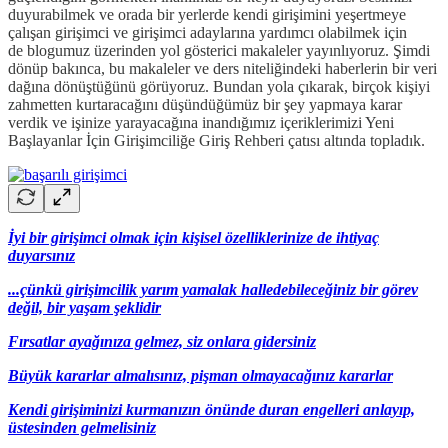
duyurabilmek ve orada bir yerlerde kendi girişimini yeşertmeye
çalışan girişimci ve girişimci adaylarına yardımcı olabilmek için
de blogumuz üzerinden yol gösterici makaleler yayınlıyoruz. Şimdi
dönüp bakınca, bu makaleler ve ders niteliğindeki haberlerin bir veri
dağına dönüştüğünü görüyoruz. Bundan yola çıkarak, birçok kişiyi
zahmetten kurtaracağını düşündüğümüz bir şey yapmaya karar
verdik ve işinize yarayacağına inandığımız içeriklerimizi Yeni
Başlayanlar İçin Girişimciliğe Giriş Rehberi çatısı altında topladık.
İyi bir girişimci olmak için kişisel özelliklerinize de ihtiyaç
duyarsınız
...çünkü girişimcilik yarım yamalak halledebileceğiniz bir görev
değil, bir yaşam şeklidir
Fırsatlar ayağınıza gelmez, siz onlara gidersiniz
Büyük kararlar almalısınız, pişman olmayacağınız kararlar
Kendi girişiminizi kurmanızın önünde duran engelleri anlayıp,
üstesinden gelmelisiniz