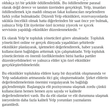
oldukça iyi bir şekilde ödüllendirildik. Bu ödüllendirme parasal
olarak değil derece ve tanıtım üzerinden gerçekleşti. Yelp, insanları
ödüllendirmek için maddi olmayan fakat kullanıcıları neşelendiren
farklı yollar bulmaktadır. Düzenli Yelp etkinlikleri, rezervasyonlarda
sıklıkla öncelikli olmak hatta diğerlerinden bir saat önce yer bulmak,
yalnızca Yelp Elit üyelerine özel ücretsiz yiyecek ve içecek
servisinin yapıldığı etkinlikler düzenlenmektedir. “
Ek olarak Yelp’te topluluk yöneticileri görev almaktadır. Topluluk
yöneticileri online ve gerçek dünyada yaşadıkları şehirlerde
etkinlikler planlayarak, işletmeleri değerlendirerek, haber yazarak
kullanıcıların bağlılığını arttırmak için çalışmaktadır. Yelp topluluk
yöneticilerinin en önemli özelliklerinden birisi harika partiler
düzenleyebilmeleri ve yalnızca elitler için özel etkinlikler
gerçekleştirebilmeleridir.
Bu etkinlikler toplulukta elitlere karşı bir duyarlılık oluşmasında ve
Yelp sadakatinin artmasında itici güç oluşturmaktadır. Şirket elitlerin
değerlendirmelerinin önemini vurgulayarak bu bağlılığı
güçlendirmiştir. Başlangıçta elit pozisyonuna ulaşmak zordu çünkü
kullanıcıların hemen hemen aynı sayıda ve kalitede
değerIendirmeleri vardı. Bu da elit olanlar ve elit durumuna ulaşmak
isteyenlerin daha fazla kaliteli Yelp yorumları yazmalarını
garantiledi.