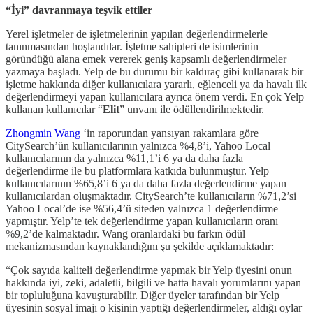
“İyi” davranmaya teşvik ettiler
Yerel işletmeler de işletmelerinin yapılan değerlendirmelerle
tanınmasından hoşlandılar. İşletme sahipleri de isimlerinin
göründüğü alana emek vererek geniş kapsamlı değerlendirmeler
yazmaya başladı. Yelp de bu durumu bir kaldıraç gibi kullanarak bir
işletme hakkında diğer kullanıcılara yararlı, eğlenceli ya da havalı ilk
değerlendirmeyi yapan kullanıcılara ayrıca önem verdi. En çok Yelp
kullanan kullanıcılar “
Elit
” unvanı ile ödüllendirilmektedir.
Zhongmin Wang
‘in raporundan yansıyan rakamlara göre
CitySearch’ün kullanıcılarının yalnızca %4,8’i, Yahoo Local
kullanıcılarının da yalnızca %11,1’i 6 ya da daha fazla
değerlendirme ile bu platformlara katkıda bulunmuştur. Yelp
kullanıcılarının %65,8’i 6 ya da daha fazla değerlendirme yapan
kullanıcılardan oluşmaktadır. CitySearch’te kullanıcıların %71,2’si
Yahoo Local’de ise %56,4’ü siteden yalnızca 1 değerlendirme
yapmıştır. Yelp’te tek değerlendirme yapan kullanıcıların oranı
%9,2’de kalmaktadır. Wang oranlardaki bu farkın ödül
mekanizmasından kaynaklandığını şu şekilde açıklamaktadır:
“Çok sayıda kaliteli değerlendirme yapmak bir Yelp üyesini onun
hakkında iyi, zeki, adaletli, bilgili ve hatta havalı yorumlarını yapan
bir topluluğuna kavuşturabilir. Diğer üyeler tarafından bir Yelp
üyesinin sosyal imajı o kişinin yaptığı değerlendirmeler, aldığı oylar