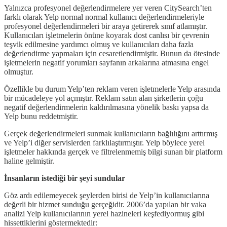
Yalnızca profesyonel değerlendirmelere yer veren CitySearch’ten
farklı olarak Yelp normal normal kullanıcı değerlendirmeleriyle
profesyonel değerlendirmeleri bir araya getirerek sınıf atlamıştır.
Kullanıcıları işletmelerin önüne koyarak dost canlısı bir çevrenin
teşvik edilmesine yardımcı olmuş ve kullanıcıları daha fazla
değerlendirme yapmaları için cesaretlendirmiştir. Bunun da ötesinde
işletmelerin negatif yorumları sayfanın arkalarına atmasına engel
olmuştur.
Özellikle bu durum Yelp’ten reklam veren işletmelerle Yelp arasında
bir mücadeleye yol açmıştır. Reklam satın alan şirketlerin çoğu
negatif değerlendirmelerin kaldırılmasına yönelik baskı yapsa da
Yelp bunu reddetmiştir.
Gerçek değerlendirmeleri sunmak kullanıcıların bağlılığını arttırmış
ve Yelp’i diğer servislerden farklılaştırmıştır. Yelp böylece yerel
işletmeler hakkında gerçek ve filtrelenmemiş bilgi sunan bir platform
haline gelmiştir.
İnsanların istediği bir şeyi sundular
Göz ardı edilemeyecek şeylerden birisi de Yelp’in kullanıcılarına
değerli bir hizmet sunduğu gerçeğidir. 2006’da yapılan bir vaka
analizi Yelp kullanıcılarının yerel hazineleri keşfediyormuş gibi
hissettiklerini göstermektedir: