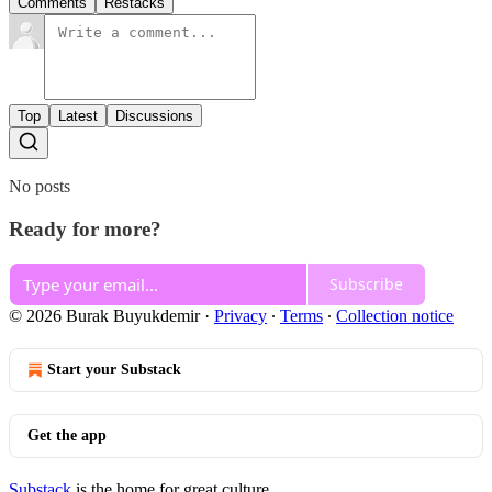
Comments
Restacks
Top
Latest
Discussions
No posts
Ready for more?
Subscribe
© 2026 Burak Buyukdemir
·
Privacy
∙
Terms
∙
Collection notice
Start your Substack
Get the app
Substack
is the home for great culture