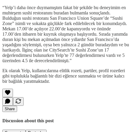
“Yelp’i daha önce duymamıştım fakat bir şekilde bu deneyimim en
muhteşem sushi restoranını buradan bulmamla sonuçlandı.
Bulduğun sushi restoranı San Francisco Union Square’de “Sushi
Zone” isimli ve sokakta güçlükle fark edilebilecek bir konumdaydı.
Mekan 17.00’de açılıyor 22.00’de kapanıyordu ve önünde
17.00’den itibaren bir kuyruk oluşmaya başlıyordu. Sırada yanımda
duran kişi bu mekan açılmadan önce yıllardır San Francisco’da
yaşadığını söylemişti, oysa ben yalnızca 2 gündür buradaydım ve bu
harikaydı. İlginç olan ise CitySearch’te Sushi Zone’un 17
değerlendirmesi bulunurken Yelp’te 77 değerlendirmesi vardı ve 5
üzerinden 4.5 ile derecelendirilmişti.”
Ek olarak Yelp, kullanıcılarına elitlik rozeti, partiler, profil rozetleri
gibi toplulukla bağlantılı bir dizi eğlence sunmakta ve ürüne kalıcı
bir bağlılık yaratmaktadır.
Share
Discussion about this post