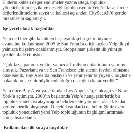
Elitlerin kaliteli değerlendirmeler yazma isteği, topluluk
yöneticilerinin teşviki ve desteği kombinasyonu Yelp’in kısa sürede
değerlendirmelerin sayısı ve kalitesi açısından CitySearch’ü geride
bırakmasını sağlamıştır.
İşe yerel olarak başladılar
Yelp de Uber gibi küçükten başlayarak şehir şehir büyüme
avantajını kullanmıştır. 2005’te San Francisco için açılan Yelp ilk yıl
yalnızca bu şehre odaklanmıştır. Stoppelman şirketin ilk yılını şu
şekilde ifade etmiştir:
“Çok fazla paramız yoktu, yalnızca 1 milyon dolar tohum yatırımı
almıştık. Pazarlamaya ve San Francisco için sitenin faydalı olmasına
odaklandık. Bay Area’da başlayan ve şehir şehir büyüyen Craiglist’e
bakarak bu tarz bir büyümenin doğru olacağına karar verdik.”
Yelp önce Bay Area’ya, ardından Los Angeles’a, Chicago ve New
York’a açılmıştır. 2008’in başlarında Yelp’e hangi şehirlerde bir
topluluk yöneticisi atayacağını belirlemekte yardımcı olacak kadar
veri ve metrik oluşmuştu. Önceki kısımlarda da belirttiğimiz üzere
topluluk yöneticileri yerel Yelp topluluğunun bağlılığını arttırmak
için çalışmaktadır.
Kullanıcıları ilk sıraya koydular