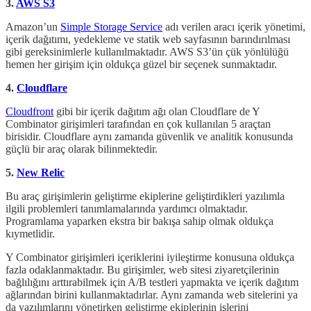
3.
AWS S3
Amazon’un
Simple Storage Service
adı verilen aracı içerik yönetimi,
içerik dağıtımı, yedekleme ve statik web sayfasının barındırılması
gibi gereksinimlerle kullanılmaktadır. AWS S3’ün çük yönlülüğü
hemen her girişim için oldukça güzel bir seçenek sunmaktadır.
4.
Cloudflare
Cloudfront
gibi bir içerik dağıtım ağı olan Cloudflare de Y
Combinator girişimleri tarafından en çok kullanılan 5 araçtan
birisidir. Cloudflare aynı zamanda güvenlik ve analitik konusunda
güçlü bir araç olarak bilinmektedir.
5.
New Relic
Bu araç girişimlerin geliştirme ekiplerine geliştirdikleri yazılımla
ilgili problemleri tanımlamalarında yardımcı olmaktadır.
Programlama yaparken ekstra bir bakışa sahip olmak oldukça
kıymetlidir.
Y Combinator girişimleri içeriklerini iyileştirme konusuna oldukça
fazla odaklanmaktadır. Bu girişimler, web sitesi ziyaretçilerinin
bağlılığını arttırabilmek için A/B testleri yapmakta ve içerik dağıtım
ağlarından birini kullanmaktadırlar. Aynı zamanda web sitelerini ya
da yazılımlarını yönetirken geliştirme ekiplerinin işlerini