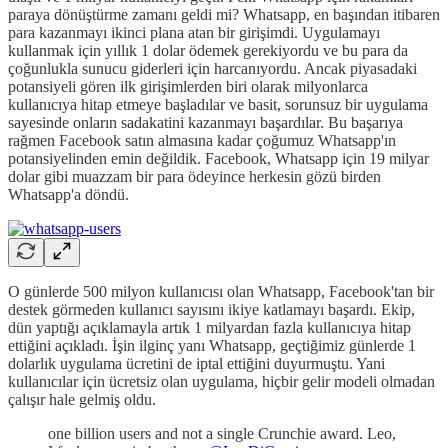
paraya dönüştürme zamanı geldi mi? Whatsapp, en başından itibaren
para kazanmayı ikinci plana atan bir girişimdi. Uygulamayı
kullanmak için yıllık 1 dolar ödemek gerekiyordu ve bu para da
çoğunlukla sunucu giderleri için harcanıyordu. Ancak piyasadaki
potansiyeli gören ilk girişimlerden biri olarak milyonlarca
kullanıcıya hitap etmeye başladılar ve basit, sorunsuz bir uygulama
sayesinde onların sadakatini kazanmayı başardılar. Bu başarıya
rağmen Facebook satın almasına kadar çoğumuz Whatsapp'ın
potansiyelinden emin değildik. Facebook, Whatsapp için 19 milyar
dolar gibi muazzam bir para ödeyince herkesin gözü birden
Whatsapp'a döndü.
O günlerde 500 milyon kullanıcısı olan Whatsapp, Facebook'tan bir
destek görmeden kullanıcı sayısını ikiye katlamayı başardı. Ekip,
dün yaptığı açıklamayla artık 1 milyardan fazla kullanıcıya hitap
ettiğini açıkladı. İşin ilginç yanı Whatsapp, geçtiğimiz günlerde 1
dolarlık uygulama ücretini de iptal ettiğini duyurmuştu. Yani
kullanıcılar için ücretsiz olan uygulama, hiçbir gelir modeli olmadan
çalışır hale gelmiş oldu.
one billion users and not a single Crunchie award. Leo,