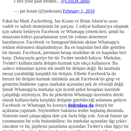
I feel your pain brother...
@LeoDiCaprio
— jan koum (@jankoum)
February 1, 2016
Fakat bu Mark Zuckerberg, Jan Koum ve Brian Akton'ın uzun
vadeli ve sabırlı stratejisinin bir parçası. 1 milyar kullanıcıya ulaşmak
için sabırla bekleyen Facebook ve Whatsapp yöneticileri, şimdi bu
muazzam kitleyi pazarlamanın yeni bir yolunu denemeye
hazırlanıyor. Facebook ve Instagram'dakinin aksine Whatsapp'a
reklam eklenmesi düşünülmüyor. Bu en başından beri dile getirilen
bir durum. Facebook, premium hesap modeline de en başından beri
karşı. Dolayısıyla geriye bir tür Twitter modeli kalıyor. Markalar,
Twitter'ı kullanıcılarla iletişim kurmak için sıkça kullanıyor. Bu
sadece reklamları içeren tek taraflı bir iletişim değil. İki tarafında
mesaj yazabildiği karşılıklı bir iletişim. Elbette Facebook'ta da
benzer bir iletişim kurmak mümkün ancak Facebook'un grup ve
gösterim limitleme yapısı markalar açısından pek de elverişli değil.
Şimdi Whatsapp'ta markalar için ücretli şirket hesapları üzerinde
çalışıldığı söyleniyor. Bu da şirketlerin Whatsapp üzerinden direkt
olarak kullanıcılarla karşılıklı iletişime girebileceği anlamına geliyor.
Facebook ve Whatsapp bu konuyu
doğrulasa da
detaylı bir
açıklama yapmadı. Söylentilere bakılırsa testler başlamış durumda.
Sistemin nasıl çalışacağına dair çok fazla bilgi yok. Ancak bunun işe
yaramasının bir yolu bulunabilirse, bu markalar açısından ilgi çekici
olacaktır ve hiç şüphesiz pazarlama açısından Twitter'a olan ilgiyi bir