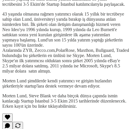
tecrübesini 3-5 Ekim'de Startup İstanbul katılımcılarıyla paylaşacak.
43 yaşında olmasına rağmen yatırımcı olarak 15 yıllık bir tecrübeye
sahip olan Lund, üniversiteyi yarıda bırakıp iş dünyasına atılan
isimlerden biri. İlk şirketi olan iletişim danışmanlığı hizmeti veren
Neo Ideo'yu 1996 yılında kurup, 1999 yılında da Leo Burnett'e
sattıktan sonra yeni kurulan girişimlere ilk aşama yatırımları
yapmaya başlamış. Lund'un son 15 yılda yatırım yaptığı şirketlerin
sayısı 100'ün üzerinde.
Aralarında ZYB, Zecco.com,PolarRose, Maxthon, Bullguard, Trades
bulunduğu bu şirketlerin en ünlüsü ise Skype. Morten Lund,
Skype'ın ilk yatırımcısı olduktan sonra şirket 2005 yılında eBay'e
2.5 milyar dolara satılmış. 2011 yılında ise Microsoft, Skype'ı 8.5
milyar dolara satın almıştı.
Morten Lund şimdilerde kendi yatırımcı ve girişim hızlandırı
şirketleriyle startup'lara destek vermeye devam ediyor.
Morten Lund, Steve Blank ve daha birçok dünya çapında ismin
katılacağı Startup İstanbul 3-5 Ekim 2015 tarihlerinde düzenlenecek.
Erken kayıt için bu linke tıklayabilirsiniz.