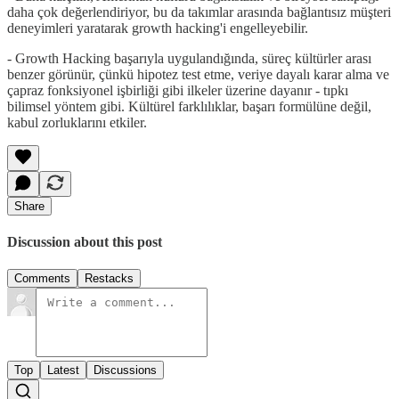
daha çok değerlendiriyor, bu da takımlar arasında bağlantısız müşteri
deneyimleri yaratarak growth hacking'i engelleyebilir.
- Growth Hacking başarıyla uygulandığında, süreç kültürler arası
benzer görünür, çünkü hipotez test etme, veriye dayalı karar alma ve
çapraz fonksiyonel işbirliği gibi ilkeler üzerine dayanır - tıpkı
bilimsel yöntem gibi. Kültürel farklılıklar, başarı formülüne değil,
kabul zorluklarını etkiler.
Share
Discussion about this post
Comments
Restacks
Top
Latest
Discussions