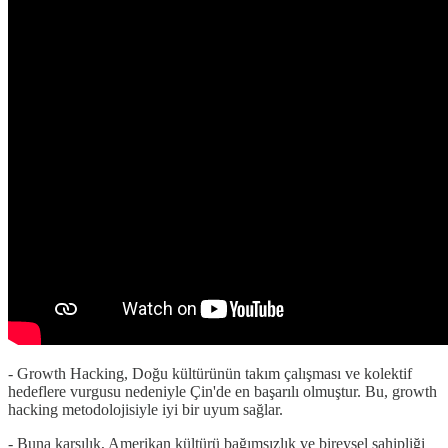
- Growth Hacking, Doğu kültürünün takım çalışması ve kolektif
hedeflere vurgusu nedeniyle Çin'de en başarılı olmuştur. Bu, growth
hacking metodolojisiyle iyi bir uyum sağlar.
- Buna karşılık, Amerikan kültürü bağımsızlık ve bireysel sahipliği