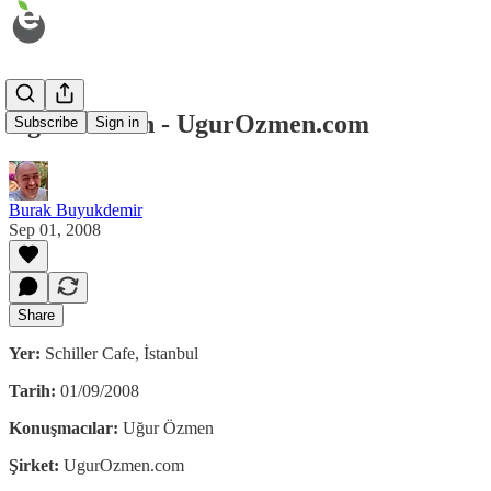
Uğur Özmen - UgurOzmen.com
Subscribe
Sign in
Burak Buyukdemir
Sep 01, 2008
Share
Yer:
Schiller Cafe, İstanbul
Tarih:
01/09/2008
Konuşmacılar:
Uğur Özmen
Şirket:
UgurOzmen.com