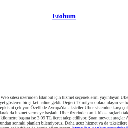
Etohum
. Web sitesi üzerinden İstanbul için hizmet seçeneklerini yayınlayan Uber
iyet gösteren bir şirket haline geldi. Değeri 17 milyar dolara ulaşan ve 
pkisini çekiyor. Özellikle Avrupa'da taksiciler Uber sistemine karşı çok
 olarak da hizmet vermeye başladı. Uber üzerinden artık lüks araçlarla 
kilometre başına ise 3,09 TL ücret talep ediliyor. Şuan mevcut araçlar
 Bundan sonraki planları bilemiyoruz. Daha ucuz hizmet ya da taksicil