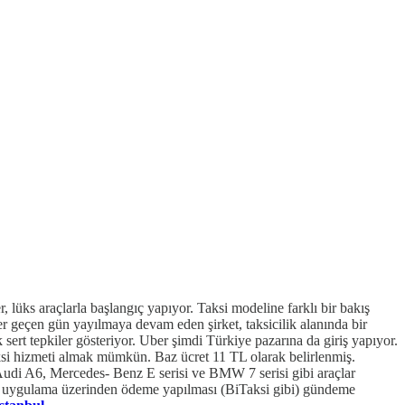
, lüks araçlarla başlangıç yapıyor. Taksi modeline farklı bir bakış
her geçen gün yayılmaya devam eden şirket, taksicilik alanında bir
 sert tepkiler gösteriyor. Uber şimdi Türkiye pazarına da giriş yapıyor.
taksi hizmeti almak mümkün. Baz ücret 11 TL olarak belirlenmiş.
 Audi A6, Mercedes- Benz E serisi ve BMW 7 serisi gibi araçlar
ere uygulama üzerinden ödeme yapılması (BiTaksi gibi) gündeme