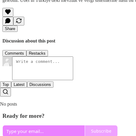
gelebilir. Uber'in Türkiye'deki mevzuat ve vergi sistemlerine nasıl b
Share
Discussion about this post
Comments
Restacks
Top
Latest
Discussions
No posts
Ready for more?
Subscribe