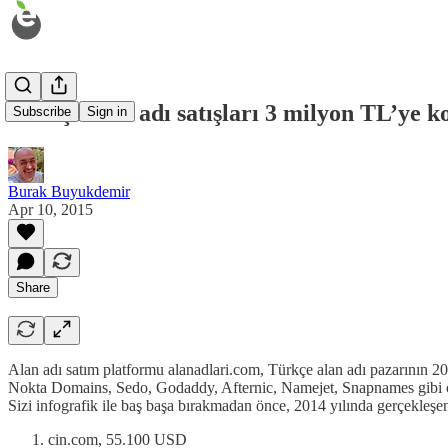
Türkçe alan adı satışları 3 milyon TL’ye k
Subscribe
Sign in
Burak Buyukdemir
Apr 10, 2015
Share
Alan adı satım platformu alanadlari.com, Türkçe alan adı pazarının 20
Nokta Domains, Sedo, Godaddy, Afternic, Namejet, Snapnames gibi önem
Sizi infografik ile baş başa bırakmadan önce, 2014 yılında gerçekleşen
cin.com, 55.100 USD