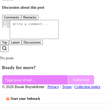
Discussion about this post
Comments
Restacks
Top
Latest
Discussions
No posts
Ready for more?
Subscribe
© 2026 Burak Buyukdemir
·
Privacy
∙
Terms
∙
Collection notice
Start your Substack