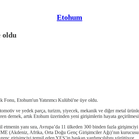
Etohum
 oldu
ık Fonu, Etohum'un Yatırımcı Kulübü'ne üye oldu.
tomotiv ve yedek parça, turizm, yiyecek, mekanik ve diğer metal ürünler
ren dernek, artık Etohum üzerinden yeni girişimlerin hayata geçirilmesi
etmenin yanı sıra, Avrupa’da 11 ülkeden 300 binden fazla girişimciyi
ME (Akdeniz, Afrika, Orta Doğu Genç Girişimciler Ağı)’nın kurucusu v
nç girişimciyi temsil eden YES’in başkan yardımcılığını yürütüyor.