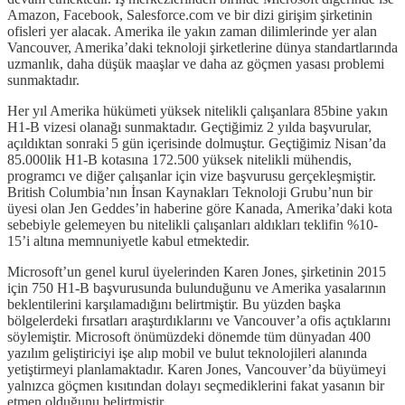
Amazon, Facebook, Salesforce.com ve bir dizi girişim şirketinin
ofisleri yer alacak. Amerika ile yakın zaman dilimlerinde yer alan
Vancouver, Amerika’daki teknoloji şirketlerine dünya standartlarında
uzmanlık, daha düşük maaşlar ve daha az göçmen yasası problemi
sunmaktadır.
Her yıl Amerika hükümeti yüksek nitelikli çalışanlara 85bine yakın
H1-B vizesi olanağı sunmaktadır. Geçtiğimiz 2 yılda başvurular,
açıldıktan sonraki 5 gün içerisinde dolmuştur. Geçtiğimiz Nisan’da
85.000lik H1-B kotasına 172.500 yüksek nitelikli mühendis,
programcı ve diğer çalışanlar için vize başvurusu gerçekleşmiştir.
British Columbia’nın İnsan Kaynakları Teknoloji Grubu’nun bir
üyesi olan Jen Geddes’in haberine göre Kanada, Amerika’daki kota
sebebiyle gelemeyen bu nitelikli çalışanları aldıkları teklifin %10-
15’i altına memnuniyetle kabul etmektedir.
Microsoft’un genel kurul üyelerinden Karen Jones, şirketinin 2015
için 750 H1-B başvurusunda bulunduğunu ve Amerika yasalarının
beklentilerini karşılamadığını belirtmiştir. Bu yüzden başka
bölgelerdeki fırsatları araştırdıklarını ve Vancouver’a ofis açtıklarını
söylemiştir. Microsoft önümüzdeki dönemde tüm dünyadan 400
yazılım geliştiriciyi işe alıp mobil ve bulut teknolojileri alanında
yetiştirmeyi planlamaktadır. Karen Jones, Vancouver’da büyümeyi
yalnızca göçmen kısıtından dolayı seçmediklerini fakat yasanın bir
etmen olduğunu belirtmiştir.