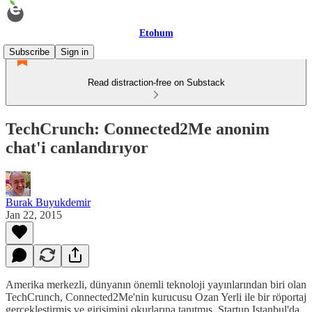
Etohum
Subscribe
Sign in
Read distraction-free on Substack
TechCrunch: Connected2Me anonim
chat'i canlandırıyor
Burak Buyukdemir
Jan 22, 2015
Amerika merkezli, dünyanın önemli teknoloji yayınlarından biri olan
TechCrunch, Connected2Me'nin kurucusu Ozan Yerli ile bir röportaj
gerçekleştirmiş ve girişimini okurlarına tanıtmış. Startup Istanbul'da