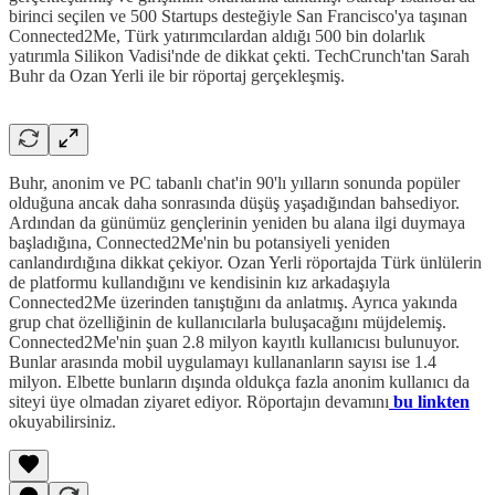
birinci seçilen ve 500 Startups desteğiyle San Francisco'ya taşınan
Connected2Me, Türk yatırımcılardan aldığı 500 bin dolarlık
yatırımla Silikon Vadisi'nde de dikkat çekti. TechCrunch'tan Sarah
Buhr da Ozan Yerli ile bir röportaj gerçekleşmiş.
Buhr, anonim ve PC tabanlı chat'in 90'lı yılların sonunda popüler
olduğuna ancak daha sonrasında düşüş yaşadığından bahsediyor.
Ardından da günümüz gençlerinin yeniden bu alana ilgi duymaya
başladığına, Connected2Me'nin bu potansiyeli yeniden
canlandırdığına dikkat çekiyor. Ozan Yerli röportajda Türk ünlülerin
de platformu kullandığını ve kendisinin kız arkadaşıyla
Connected2Me üzerinden tanıştığını da anlatmış. Ayrıca yakında
grup chat özelliğinin de kullanıcılarla buluşacağını müjdelemiş.
Connected2Me'nin şuan 2.8 milyon kayıtlı kullanıcısı bulunuyor.
Bunlar arasında mobil uygulamayı kullananların sayısı ise 1.4
milyon. Elbette bunların dışında oldukça fazla anonim kullanıcı da
siteyi üye olmadan ziyaret ediyor. Röportajın devamını
bu linkten
okuyabilirsiniz.