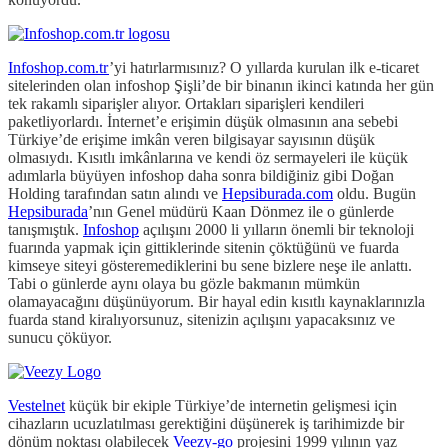
Infoshop.com.tr
’yi hatırlarmısınız? O yıllarda kurulan ilk e-ticaret
sitelerinden olan infoshop Şişli’de bir binanın ikinci katında her gün
tek rakamlı siparişler alıyor. Ortakları siparişleri kendileri
paketliyorlardı. İnternet’e erişimin düşük olmasının ana sebebi
Türkiye’de erişime imkân veren bilgisayar sayısının düşük
olmasıydı. Kısıtlı imkânlarına ve kendi öz sermayeleri ile küçük
adımlarla büyüyen infoshop daha sonra bildiğiniz gibi Doğan
Holding tarafından satın alındı ve
Hepsiburada.com
oldu. Bugün
Hepsiburada
’nın Genel müdürü Kaan Dönmez ile o günlerde
tanışmıştık.
Infoshop
açılışını 2000 li yılların önemli bir teknoloji
fuarında yapmak için gittiklerinde sitenin çöktüğünü ve fuarda
kimseye siteyi gösteremediklerini bu sene bizlere neşe ile anlattı.
Tabi o günlerde aynı olaya bu gözle bakmanın mümkün
olamayacağını düşünüyorum. Bir hayal edin kısıtlı kaynaklarınızla
fuarda stand kiralıyorsunuz, sitenizin açılışını yapacaksınız ve
sunucu çöküyor.
Vestelnet
küçük bir ekiple Türkiye’de internetin gelişmesi için
cihazların ucuzlatılması gerektiğini düşünerek iş tarihimizde bir
dönüm noktası olabilecek
Veezy-go
projesini 1999 yılının yaz