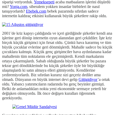
siparişi veriyorduk.
Yemeksepeti
acaba matbaaların işlerini düşürdü
mü?
Yonja.com
, siberalem yokken insanlar birbirleri ile nasıl
tanışıyorlardı?
Ebebek.com
bebek pazarında sıfırdan sadece
internetin kaldıraç etkisini kullanarak büyük şirketlere rakip oldu.
2001’de kriz kapıyı çaldığında ve içeri girdiğinde şirketler kendi ana
işlerine geri dönüp internetin oyun alanından geri çekildiler. İşte kriz
birçok küçük girişimci için fırsat oldu. Çünkü hava kararmış ve tüm
büyük çocuklar evlerine geri dönmüşlerdi. Mahalle sadece bu küçük
çocuklara kalmıştı. Küçük genç girişimciler hava aydınlanana kadar
mahallenin tüm noktalarını ele geçirmişlerdi. Kendi markalarını
ortaya çıkarmışlardı. Sabah olduğunda büyük şirketler bu pazara
tekrar geri döndüklerinde bu küçük şirketler öyle bir büyüklüğe
ulaşmışlardı ki satın almaya elleri gitmiyordu. Kendilerine
yediremiyorlardı. Biz sıfırdan kurarız sizi geçeriz dediler ama
olmadı. Dünyanın en büyük internet devi gelip
Gittigidiyor
’a ortak
oldu. Yabancı yatırımcıların radarında bu genç beyinler girmişti.
Belki de anlamadıkları nokta yeni ekonomide sermaye yeterli bir
değişken olmuyordu. İlk önce değişen kuralları öğrenmek
gerekiyordu.