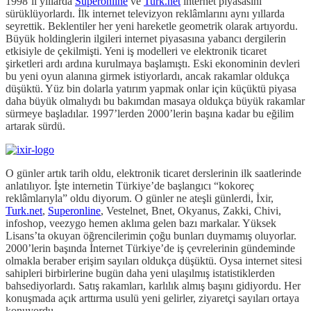
1998’li yıllarda
Superonline
ve
Turk.net
internet piyasasını
sürüklüyorlardı. İlk internet televizyon reklâmlarını aynı yıllarda
seyrettik. Beklentiler her yeni hareketle geometrik olarak artıyordu.
Büyük holdinglerin ilgileri internet piyasasına yabancı dergilerin
etkisiyle de çekilmişti. Yeni iş modelleri ve elektronik ticaret
şirketleri ardı ardına kurulmaya başlamıştı. Eski ekonominin devleri
bu yeni oyun alanına girmek istiyorlardı, ancak rakamlar oldukça
düşüktü. Yüz bin dolarla yatırım yapmak onlar için küçüktü piyasa
daha büyük olmalıydı bu bakımdan masaya oldukça büyük rakamlar
sürmeye başladılar. 1997’lerden 2000’lerin başına kadar bu eğilim
artarak sürdü.
O günler artık tarih oldu, elektronik ticaret derslerinin ilk saatlerinde
anlatılıyor. İşte internetin Türkiye’de başlangıcı “kokoreç
reklâmlarıyla” oldu diyorum. O günler ne ateşli günlerdi, İxir,
Turk.net
,
Superonline
, Vestelnet, Bnet, Okyanus, Zakki, Chivi,
infoshop, veezygo hemen aklıma gelen bazı markalar. Yüksek
Lisans’ta okuyan öğrencilerimin çoğu bunları duymamış oluyorlar.
2000’lerin başında İnternet Türkiye’de iş çevrelerinin gündeminde
olmakla beraber erişim sayıları oldukça düşüktü. Oysa internet sitesi
sahipleri birbirlerine bugün daha yeni ulaşılmış istatistiklerden
bahsediyorlardı. Satış rakamları, karlılık almış başını gidiyordu. Her
konuşmada açık arttırma usulü yeni gelirler, ziyaretçi sayıları ortaya
konuyordu.