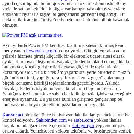
ayında çıkarttığında bütün gözler onların üzerine dönmüştü. 36 ay
vade ile satılan beklide ilk bilgisayar kampanyası olmuş ve evlere
erişilebilir fiyatlarla kişisel bilgisayarların girmesini sağlamıştı. Bu
elektronik ticaretin Türkiye’de ivmelenmesinde önemli bir basamak
olmuştu.
Aynı yıllarda Power FM kendi açık arttırma sitesini kurmuş kendi
medyasında
Poweralsat.com
’u duyuyordu. Gittigidiyor alan adı o
yıllarda hizmete girmiş küçücük bir elektronik ticaret sitesi olarak
ayakta durmaya çalışıyordu. Büyük şirketler bu alanda mangalda kül
bırakmıyor, küçük girişimcileri devasa güçleri ile toplantılarda
korkutuyorlardı. “Biz bir reklâm yaparız sizi yerle bir ederiz” “Sizin
gücünüz nedir ki, yaptığınız şeyi bizim sitemiz geçer” anlamında
birçok konuşma işbirliği toplantılarında geçebiliyordu. Aslında
büyük şirketler iş hayatının temel kurallarını hep unutuyorlardı.
Yaptığınız işe inanmak ve sabah her kalktığınızda işinize vereceğiniz
enerjiyle uyanmak. Bu yıllarda kurulan girişimci gençler hep bu
motivasyonla büyük şirketlerin pazarlarından pay aldılar.
Kariyer.net
olmadan önce iş piyasasındaki ilanları geleneksel medya
kontrol ediyordu.
Sahibinden.com
ve
araba.com
yokken ilanlar
büyük oranda gazetelerde çıkıyordu.
Gittigidiyor
yepyeni bir pazar
ortaya çıkardı. Yemeksepeti yokken telefonla ve broşürlerden yemek