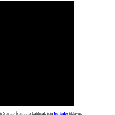
 Startup İstanbul'a katılmak için
bu linke
tıklayın.