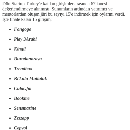
Dün Startup Turkey'e katılan girişimler arasında 67 tanesi
değerlendirmeye alınmıştı. Sunumların ardından yatırımcı ve
mentorlardan oluşan jüri bu sayıyı 15'e indirmek için oylarını verdi.
İşte finale kalan 15 girişim;
Fongogo
Play 3Arabi
Kingii
Buradanoraya
Trendbox
Bi'kutu Mutluluk
Cubic.fm
Bookme
Sensmarine
Zzzzapp
Cepyol