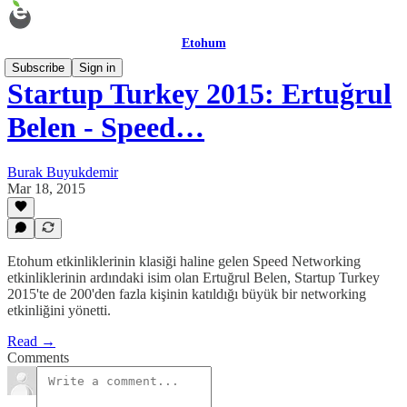
Etohum
Subscribe
Sign in
Startup Turkey 2015: Ertuğrul
Belen - Speed…
Burak Buyukdemir
Mar 18, 2015
Etohum etkinliklerinin klasiği haline gelen Speed Networking
etkinliklerinin ardındaki isim olan Ertuğrul Belen, Startup Turkey
2015'te de 200'den fazla kişinin katıldığı büyük bir networking
etkinliğini yönetti.
Read →
Comments