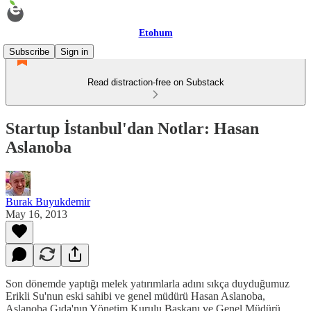
Etohum
Subscribe
Sign in
Read distraction-free on Substack
Startup İstanbul'dan Notlar: Hasan
Aslanoba
Burak Buyukdemir
May 16, 2013
Son dönemde yaptığı melek yatırımlarla adını sıkça duyduğumuz
Erikli Su'nun eski sahibi ve genel müdürü Hasan Aslanoba,
Aslanoba Gıda'nın Yönetim Kurulu Başkanı ve Genel Müdürü