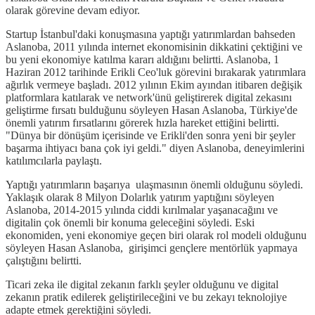
olarak görevine devam ediyor.
Startup İstanbul'daki konuşmasına yaptığı yatırımlardan bahseden
Aslanoba, 2011 yılında internet ekonomisinin dikkatini çektiğini ve
bu yeni ekonomiye katılma kararı aldığını belirtti. Aslanoba, 1
Haziran 2012 tarihinde Erikli Ceo'luk görevini bırakarak yatırımlara
ağırlık vermeye başladı. 2012 yılının Ekim ayından itibaren değişik
platformlara katılarak ve network'ünü geliştirerek digital zekasını
geliştirme fırsatı bulduğunu söyleyen Hasan Aslanoba, Türkiye'de
önemli yatırım fırsatlarını görerek hızla hareket ettiğini belirtti.
"Dünya bir dönüşüm içerisinde ve Erikli'den sonra yeni bir şeyler
başarma ihtiyacı bana çok iyi geldi." diyen Aslanoba, deneyimlerini
katılımcılarla paylaştı.
Yaptığı yatırımların başarıya ulaşmasının önemli olduğunu söyledi.
Yaklaşık olarak 8 Milyon Dolarlık yatırım yaptığını söyleyen
Aslanoba, 2014-2015 yılında ciddi kırılmalar yaşanacağını ve
digitalin çok önemli bir konuma geleceğini söyledi. Eski
ekonomiden, yeni ekonomiye geçen biri olarak rol modeli olduğunu
söyleyen Hasan Aslanoba, girişimci gençlere mentörlük yapmaya
çalıştığını belirtti.
Ticari zeka ile digital zekanın farklı şeyler olduğunu ve digital
zekanın pratik edilerek geliştirileceğini ve bu zekayı teknolojiye
adapte etmek gerektiğini söyledi.