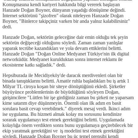
Konuşmasına kendi kariyeri hakkında bilgi vererek başlayan
Hanzade Doğan Boyner, dünyanın yaşadığı dönüşüme değindi.
İnternet sektörünü "şizofren" olarak niteleyen Hanzade Doğan
Boyner, "Binlerce takipçiniz varken bir anda yalnız kalabilirsiniz"
dedi.
Hanzade Doğan, sektörün geleceğine dair emin olduğu tek şeyin
sektörün değişeceği olduğunu söyledi. Zaman zaman yanlışlar
yaparak tecrübe kazandıkları ve yola devam ettiklerini belirtti.
Hanzade Doğan "Doğan Online Medyanet Türkiye'nin ilk digital
networküdür. Medyanet kurulduktan sonra internet reklamı ile
ekosisteme katkı sağladık." dedi.
Hepsiburada ile Mecidiyeköy'de daracık merdivenleri olan bir
binada tanıştıklarını belirtti. Amatör ruhla başladıkları bu iş artık 1
Milyar TL ciroya koşan bir siteye dönüştüğünü ekledi. Şirketler
büyüyünce problemlerinin de büyüdüğünü söyleyen Doğan,
girişimcilere "Lütfen bir işe girdiğiniz zaman bu şirketi ne yaparsam
kime satarım diye düşünmeyin. Önemli olan ilk adım en basit
sorulara basit cevap verebilmek." diyerek mesaj verdi. İkinci adım
ise uygulama. Bu hizmeti almak kolay mı sorusunu kendinize
sorarak uygulamayı test etmek gerektiğini belirtti. Uygulamada
kolaylığa önem verdikten sonra bunu uygulamaya geçirebilecek bir
ekip yaratmak gerektiğini ve iş modelini test etmek gerektiğini
söyledi. Hanzade Doğan Boyner bu üç temel prensibi kendi