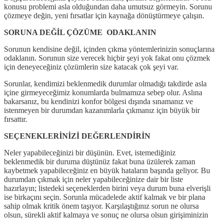
konusu problemi asla olduğundan daha umutsuz görmeyin. Sorunu
çözmeye değin, yeni fırsatlar için kaynağa dönüştürmeye çalışın.
SORUNA DEĞİL ÇÖZÜME ODAKLANIN
Sorunun kendisine değil, içinden çıkma yöntemlerinizin sonuçlarına
odaklanın. Sorunun size verecek hiçbir şeyi yok fakat onu çözmek
için deneyeceğiniz çözümlerin size katacak çok şeyi var.
Sorunlar, kendimizi beklenmedik durumlar olmadığı takdirde asla
içine girmeyeceğimiz konumlarda bulmamıza sebep olur. Aslına
bakarsanız, bu kendinizi konfor bölgesi dışında sınamanız ve
istenmeyen bir durumdan kazanımlarla çıkmanız için büyük bir
fırsattır.
SEÇENEKLERİNİZİ DEĞERLENDİRİN
Neler yapabileceğinizi bir düşünün. Evet, istemediğiniz
beklenmedik bir duruma düştünüz fakat buna üzülerek zaman
kaybetmek yapabileceğiniz en büyük hataların başında geliyor. Bu
durumdan çıkmak için neler yapabileceğinize dair bir liste
hazırlayın; listedeki seçeneklerden birini veya durum buna elverişli
ise birkaçını seçin. Sorunla mücadelede aktif kalmak ve bir plana
sahip olmak kritik önem taşıyor. Karşılaştığınız sorun ne olursa
olsun, sürekli aktif kalmaya ve sonuç ne olursa olsun girişiminizin