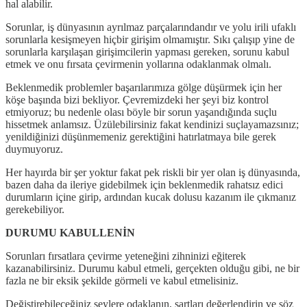
hal alabilir.
Sorunlar, iş dünyasının ayrılmaz parçalarındandır ve yolu irili ufaklı
sorunlarla kesişmeyen hiçbir girişim olmamıştır. Sıkı çalışıp yine de
sorunlarla karşılaşan girişimcilerin yapması gereken, sorunu kabul
etmek ve onu fırsata çevirmenin yollarına odaklanmak olmalı.
Beklenmedik problemler başarılarımıza gölge düşürmek için her
köşe başında bizi bekliyor. Çevremizdeki her şeyi biz kontrol
etmiyoruz; bu nedenle olası böyle bir sorun yaşandığında suçlu
hissetmek anlamsız. Üzülebilirsiniz fakat kendinizi suçlayamazsınız;
yenildiğinizi düşünmemeniz gerektiğini hatırlatmaya bile gerek
duymuyoruz.
Her hayırda bir şer yoktur fakat pek riskli bir yer olan iş dünyasında,
bazen daha da ileriye gidebilmek için beklenmedik rahatsız edici
durumların içine girip, ardından kucak dolusu kazanım ile çıkmanız
gerekebiliyor.
DURUMU KABULLENİN
Sorunları fırsatlara çevirme yeteneğini zihninizi eğiterek
kazanabilirsiniz. Durumu kabul etmeli, gerçekten olduğu gibi, ne bir
fazla ne bir eksik şekilde görmeli ve kabul etmelisiniz.
Değiştirebileceğiniz şeylere odaklanın, şartları değerlendirin ve söz