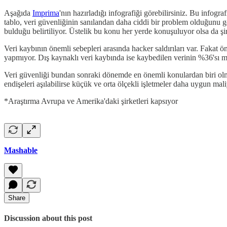
Aşağıda
Imprima
'nın hazırladığı infografiği görebilirsiniz. Bu infogr
tablo, veri güvenliğinin sanılandan daha ciddi bir problem olduğunu göst
bulduğu belirtiliyor. Üstelik bu konu her yerde konuşuluyor olsa da şir
Veri kaybının önemli sebepleri arasında hacker saldırıları var. Fakat 
yapmıyor. Dış kaynaklı veri kaybında ise kaybedilen verinin %36'sı mü
Veri güvenliği bundan sonraki dönemde en önemli konulardan biri ol
endişeleri aşılabilirse küçük ve orta ölçekli işletmeler daha uygun mal
*Araştırma Avrupa ve Amerika'daki şirketleri kapsıyor
Mashable
Share
Discussion about this post