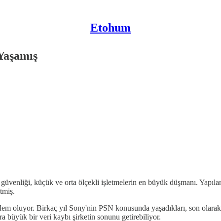
Etohum
 Yaşamış
üvenliği, küçük ve orta ölçekli işletmelerin en büyük düşmanı. Yapılan a
tmiş.
ündem oluyor. Birkaç yıl Sony'nin PSN konusunda yaşadıkları, son olarak
ra büyük bir veri kaybı şirketin sonunu getirebiliyor.