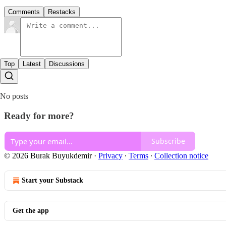
Comments
Restacks
Top
Latest
Discussions
No posts
Ready for more?
Subscribe
© 2026 Burak Buyukdemir
·
Privacy
∙
Terms
∙
Collection notice
Start your Substack
Get the app