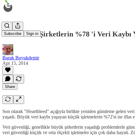
Son 2 Yılda Şirketlerin %78 'i Veri Kaybı
Subscribe
Sign in
Burak Buyukdemir
Apr 15, 2014
Share
Son olarak "Heartbleed" açığıyla birlikte yeniden gündeme gelen veri g
yaşadı. Büyük veri kaybı yaşayan küçük işletmelerin %72'si ise iflas e
Veri güvenliği, genellikle büyük şirketlerin yaşadığı problemlerle g
veri güvenliği küçük ve orta ölçekli işletmeler için çok daha hayati. Zi