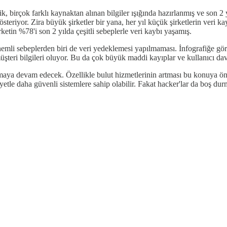
afik, birçok farklı kaynaktan alınan bilgiler ışığında hazırlanmış ve son
eriyor. Zira büyük şirketler bir yana, her yıl küçük şirketlerin veri kay
ketin %78'i son 2 yılda çeşitli sebeplerle veri kaybı yaşamış.
önemli sebeplerden biri de veri yedeklemesi yapılmaması. İnfografiğe gö
şteri bilgileri oluyor. Bu da çok büyük maddi kayıplar ve kullanıcı da
maya devam edecek. Özellikle bulut hizmetlerinin artması bu konuya ön
iyetle daha güvenli sistemlere sahip olabilir. Fakat hacker'lar da boş dur