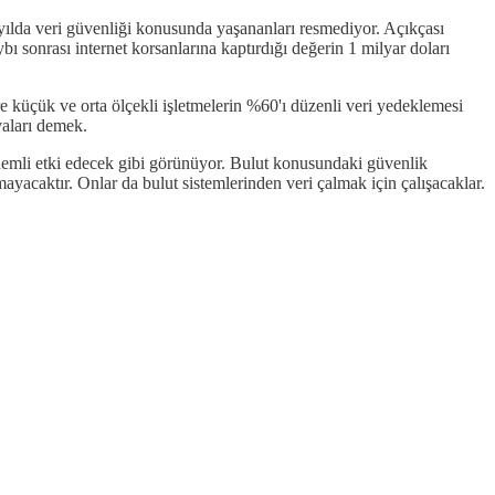
 2 yılda veri güvenliği konusunda yaşananları resmediyor. Açıkçası
bı sonrası internet korsanlarına kaptırdığı değerin 1 milyar doları
re küçük ve orta ölçekli işletmelerin %60'ı düzenli veri yedeklemesi
vaları demek.
emli etki edecek gibi görünüyor. Bulut konusundaki güvenlik
mayacaktır. Onlar da bulut sistemlerinden veri çalmak için çalışacaklar.