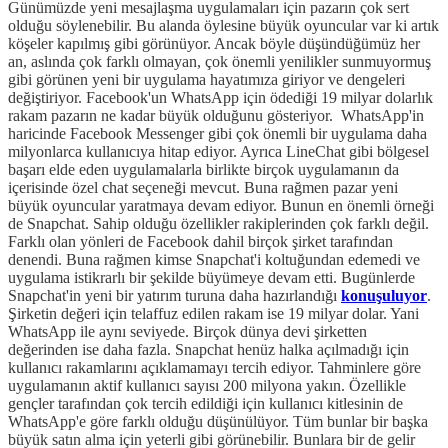
Günümüzde yeni mesajlaşma uygulamaları için pazarın çok sert
olduğu söylenebilir. Bu alanda öylesine büyük oyuncular var ki artık
köşeler kapılmış gibi görünüyor. Ancak böyle düşündüğümüz her
an, aslında çok farklı olmayan, çok önemli yenilikler sunmuyormuş
gibi görünen yeni bir uygulama hayatımıza giriyor ve dengeleri
değiştiriyor. Facebook'un WhatsApp için ödediği 19 milyar dolarlık
rakam pazarın ne kadar büyük olduğunu gösteriyor. WhatsApp'in
haricinde Facebook Messenger gibi çok önemli bir uygulama daha
milyonlarca kullanıcıya hitap ediyor. Ayrıca LineChat gibi bölgesel
başarı elde eden uygulamalarla birlikte birçok uygulamanın da
içerisinde özel chat seçeneği mevcut. Buna rağmen pazar yeni
büyük oyuncular yaratmaya devam ediyor. Bunun en önemli örneği
de Snapchat. Sahip olduğu özellikler rakiplerinden çok farklı değil.
Farklı olan yönleri de Facebook dahil birçok şirket tarafından
denendi. Buna rağmen kimse Snapchat'i koltuğundan edemedi ve
uygulama istikrarlı bir şekilde büyümeye devam etti. Bugünlerde
Snapchat'in yeni bir yatırım turuna daha hazırlandığı
konuşuluyor
.
Şirketin değeri için telaffuz edilen rakam ise 19 milyar dolar. Yani
WhatsApp ile aynı seviyede. Birçok dünya devi şirketten
değerinden ise daha fazla. Snapchat henüz halka açılmadığı için
kullanıcı rakamlarını açıklamamayı tercih ediyor. Tahminlere göre
uygulamanın aktif kullanıcı sayısı 200 milyona yakın. Özellikle
gençler tarafından çok tercih edildiği için kullanıcı kitlesinin de
WhatsApp'e göre farklı olduğu düşünülüyor. Tüm bunlar bir başka
büyük satın alma için yeterli gibi görünebilir. Bunlara bir de gelir