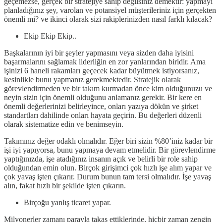
geçemezse, gerçek bir stratejiye sahip değilsiniz demektir: yapmayı
planladığınız şey, varolan ve potansiyel müşterileriniz için gerçekten
önemli mi? ve ikinci olarak sizi rakiplerinizden nasıl farklı kılacak?
Ekip Ekip Ekip..
Başkalarının iyi bir şeyler yapmasını veya sizden daha iyisini
başarmalarını sağlamak liderliğin en zor yanlarından biridir. Ama
işinizi 6 haneli rakamları geçecek kadar büyütmek istiyorsanız,
kesinlikle bunu yapmanız gerekmektedir. Stratejik olarak
görevlendirmeden ve bir takım kurmadan önce kim olduğunuzu ve
neyin sizin için önemli olduğunu anlamanız gerekir. Bir kere en
önemli değerlerinizi belirleyince, onları yazıya dökün ve şirket
standartları dahilinde onları hayata geçirin. Bu değerleri düzenli
olarak sistematize edin ve benimseyin.
Takımınız değer odaklı olmalıdır. Eğer biri sizin %80’iniz kadar bir
işi iyi yapıyorsa, bunu yapmaya devam etmelidir. Bir görevlendirme
yaptığınızda, işe atadığınız insanın açık ve belirli bir role sahip
olduğundan emin olun. Birçok girişimci çok hızlı işe alım yapar ve
çok yavaş işten çıkarır. Durum bunun tam tersi olmalıdır. İşe yavaş
alın, fakat hızlı bir şekilde işten çıkarın.
Birçoğu yanlış ticaret yapar.
Milyonerler zamanı parayla takas ettiklerinde, hiçbir zaman zengin