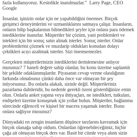
fazla kullanıyoruz. Kesinlikle inanılmazlar.” Larry Page, CEO
Google
İnsanlar, işinizin onlar için ne yapabildiğini önemser. Birçok
girişimci deneyimlerini ve uzmanlıklarını satmaya çalışır. İnsanların,
onların bilip başkalarının bilmedikleri şeyler için onlara para ödemek
istediklerine inanırlar. Müşteriler bir çözüm, yani problemleri ve
istekleri için bir sonuç satın almak isterler. Sonuç isterler. Onlar
problemlerini çözmek ve muzdarip oldukları konudan dolayı
çektikleri acıyı azaltmak isterler. Sizi önemsemezler.
Gerçekten müşterilerinizin istediklerini derinlemesine anlıyor
musunuz? 7 haneli değere sahip olanlar, bu konu üzerine saplantılı
bir şekilde odaklanmışlardır. Piyasanın cevap verme olasılığının
farkında olmalısınız çünkü daha önce var olmayan bir şey
istiyorsunuz. Bu onlarla alakalı, sizinle değil. Müşterileriniz
pazarlama dahileridir, bu nedenle gerekli özeni gösterdiğinize emin
olun. Onlarla anket yapma veya ihtiyaçları, ne istedikleri, tutkuları,
endişeleri üzerine konuşmak için yollar bulun. Müşteriler, bağlanma
sürecinde eğlenceli ve kişisel bir macera yaşamak isterler. Bunu
onlara sağlıyor musunuz?
Dünyadaki en zengin insanların düşünce tarzlarını kavramak için
birçok olanağa sahip oldum. Onlardan öğrenebileceğimiz, hiçbir
çağa ait olmayan birçok ders var. Basit bir cümle veya alıntı sizin