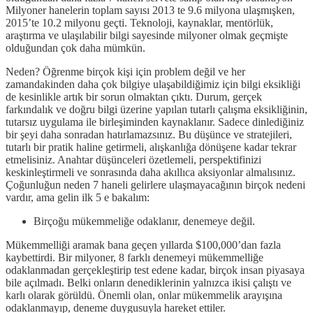
Milyoner hanelerin toplam sayısı 2013 te 9.6 milyona ulaşmışken,
2015’te 10.2 milyonu geçti. Teknoloji, kaynaklar, mentörlük,
araştırma ve ulaşılabilir bilgi sayesinde milyoner olmak geçmişte
olduğundan çok daha mümkün.
Neden? Öğrenme birçok kişi için problem değil ve her
zamandakinden daha çok bilgiye ulaşabildiğimiz için bilgi eksikliği
de kesinlikle artık bir sorun olmaktan çıktı. Durum, gerçek
farkındalık ve doğru bilgi üzerine yapılan tutarlı çalışma eksikliğinin,
tutarsız uygulama ile birleşiminden kaynaklanır. Sadece dinlediğiniz
bir şeyi daha sonradan hatırlamazsınız. Bu düşünce ve stratejileri,
tutarlı bir pratik haline getirmeli, alışkanlığa dönüşene kadar tekrar
etmelisiniz. Anahtar düşünceleri özetlemeli, perspektifinizi
keskinleştirmeli ve sonrasında daha akıllıca aksiyonlar almalısınız.
Çoğunluğun neden 7 haneli gelirlere ulaşmayacağının birçok nedeni
vardır, ama gelin ilk 5 e bakalım:
Birçoğu mükemmeliğe odaklanır, denemeye değil.
Mükemmelliği aramak bana geçen yıllarda $100,000’dan fazla
kaybettirdi. Bir milyoner, 8 farklı denemeyi mükemmelliğe
odaklanmadan gerçekleştirip test edene kadar, birçok insan piyasaya
bile açılmadı. Belki onların denediklerinin yalnızca ikisi çalıştı ve
karlı olarak görüldü. Önemli olan, onlar mükemmelik arayışına
odaklanmayıp, deneme duygusuyla hareket ettiler.