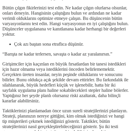
Bütün çılgın fikirlerinizi test edin. Ne kadar çılgın olurlarsa olsunlar,
onları deneyin. Hangisinin çalıştığını bulun ve ardından ne kadar
verimli olduklarını optimize etmeye çalışın. Bu düşüncenin bütün
varyasyonlarını test edin. Hangi varyasyonun en iyi çalıştığını bulun.
Düşünceler uygulanana ve kanıtlanana kadar herhangi bir değerleri
yoktur.
Çok azı baştan sona etraflıca düşünür.
“Barışta ne kadar terlersen, savaşta o kadar az yaralanırsın.”
Girişimciler için kaçırılan en büyük fırsatlardan bir tanesi istedikleri
için hazır olmama veya istediklerini önceden belirlememektir.
Gerçekten üreten insanlar, neyin peşinde olduklarını ve sonucunu
bilirler. Bunu oldukça açık şekilde devam ettirirler. Bu farkındalık ile
silahlanarak, büyük hedefleri küçük ve işlenebilir, hatta bir iki
sayfalık uygulama planı haline sokabilecekleri stepler haline bölerler.
Yaptığınız her şeyde planlı olursanız riski azaltarak, daha bilinçli
kararlar alabilirsiniz.
Taktiklerinizi planlamadan önce uzun sureli stratejilerinizi planlayın.
Strateji, planınızın nereye gittiğini, kim olmak istediğinizi ve hangi
tip müşterileri çekmek istediğinizi gösterir. Taktikler, bütün
stratejilerinizi nasıl gerçekleştirebileceğinizi gösterir. Şu iki testi