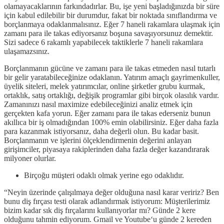
olamayacaklarının farkındadırlar. Bu, işe yeni başladığınızda bir süre
için kabul edilebilir bir durumdur, fakat bir noktada sınıflandırma ve
borçlanmaya odaklanmalısınız. Eğer 7 haneli rakamlara ulaşmak için
zamanı para ile takas ediyorsanız boşuna savaşıyorsunuz demektir.
Sizi sadece 6 rakamlı yapabilecek taktiklerle 7 haneli rakamlara
ulaşamazsınız.
Borçlanmanın gücüne ve zamanı para ile takas etmeden nasıl tutarlı
bir gelir yaratabileceğinize odaklanın. Yatırım amaçlı gayrimenkuller,
üyelik siteleri, melek yatırımcılar, online şirketler grubu kurmak,
ortaklık, satış ortaklığı, değişik programlar gibi birçok olasılık vardır.
Zamanınızı nasıl maximize edebileceğinizi analiz etmek için
gerçekten kafa yorun. Eğer zamanı para ile takas ederseniz bunun
akıllıca bir iş olmadığından 100% emin olabilirsiniz. Eğer daha fazla
para kazanmak istiyorsanız, daha değerli olun. Bu kadar basit.
Borçlanmanın ve işlerini ölçeklendirmenin değerini anlayan
girişimciler, piyasaya rakiplerinden daha fazla değer kazandırarak
milyoner olurlar.
Birçoğu müşteri odaklı olmak yerine ego odaklıdır.
“Neyin üzerinde çalışılmaya değer olduğuna nasıl karar veririz? Ben
bunu diş fırçası testi olarak adlandırmak istiyorum: Müşterilerimiz
bizim kadar sık diş fırçalarını kullanıyorlar mı? Günde 2 kere
olduğunu tahmin ediyorum. Gmail ve Youtube‘u günde 2 kereden