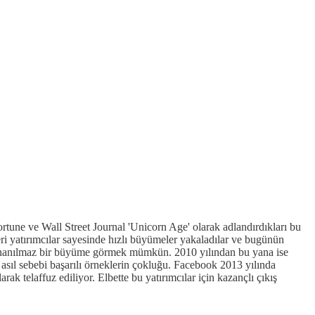
tune ve Wall Street Journal 'Unicorn Age' olarak adlandırdıkları bu
eri yatırımcılar sayesinde hızlı büyümeler yakaladılar ve bugünün
nde inanılmaz bir büyüme görmek mümkün. 2010 yılından bu yana ise
 asıl sebebi başarılı örneklerin çokluğu. Facebook 2013 yılında
 telaffuz ediliyor. Elbette bu yatırımcılar için kazançlı çıkış