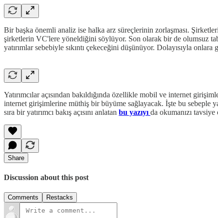
Bir başka önemli analiz ise halka arz süreçlerinin zorlaşması. Şirketl
şirketlerin VC'lere yöneldiğini söylüyor. Son olarak bir de olumsuz tabl
yatırımlar sebebiyle sıkıntı çekeceğini düşünüyor. Dolayısıyla onlara 
Yatırımcılar açısından bakıldığında özellikle mobil ve internet giriş
internet girişimlerine müthiş bir büyüme sağlayacak. İşte bu sebeple ya
sıra bir yatırımcı bakış açısını anlatan
bu yazıyı
da okumanızı tavsiye 
Share
Discussion about this post
Comments
Restacks