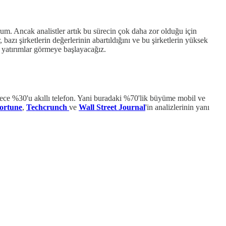
rum. Ancak analistler artık bu sürecin çok daha zor olduğu için
bazı şirketlerin değerlerinin abartıldığını ve bu şirketlerin yüksek
ı yatırımlar görmeye başlayacağız.
adece %30'u akıllı telefon. Yani buradaki %70'lik büyüme mobil ve
ortune
,
Techcrunch
ve
Wall Street Journal
'in analizlerinin yanı