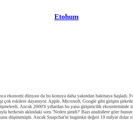
Etohum
tınca ekonomi dünyası da bu konuya daha yakından bakmaya başladı. For
i çok eskilere dayanıyor. Apple, Microsoft, Google gibi girişim şirketl
 gelişmelerdi. Ancak 2000'li yıllardan bu yana girişimcilik ekosistemi
sıyla herkesin aklındaki soru 'Neden şimdi?' Bazı analistlere göre bunun
unu düşünmüştü. Ancak Snapchat'in bugünkü değeri 19 milyar dolar olarak