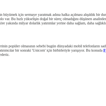
erin büyümek için sermaye yaratmak adına halka açılması alışıldık bir du
o var. Bu hızlı yükselişin doğal bir süreç olmadığını düşünen analistler, 
göre yakında milyar dolarlık yatırımlar yerine daha sağlam, daha sağlıkl
imlerinin popüler olmasının sebebi bugün dünyadaki mobil telefonların s
tırımcılar bir sonraki 'Unicorn' için birbirleriyle yarışıyor. Bu konuda
F
ederiz.