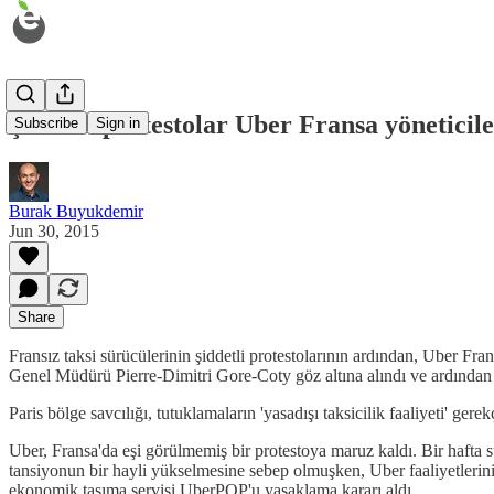
Şiddetli protestolar Uber Fransa yöneticile
Subscribe
Sign in
Burak Buyukdemir
Jun 30, 2015
Share
Fransız taksi sürücülerinin şiddetli protestolarının ardından, Uber 
Genel Müdürü Pierre-Dimitri Gore-Coty göz altına alındı ve ardından 
Paris bölge savcılığı, tutuklamaların 'yasadışı taksicilik faaliyeti' ger
Uber, Fransa'da eşi görülmemiş bir protestoya maruz kaldı. Bir hafta sü
tansiyonun bir hayli yükselmesine sebep olmuşken, Uber faaliyetlerini
ekonomik taşıma servisi UberPOP'u yasaklama kararı aldı.