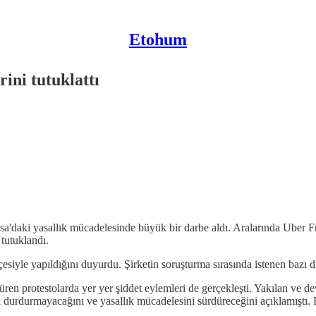
Etohum
rini tutuklattı
Fransa'daki yasallık mücadelesinde büyük bir darbe aldı. Aralarında Ub
tutuklandı.
ekçesiyle yapıldığını duyurdu. Şirketin soruşturma sırasında istenen bazı d
ren protestolarda yer yer şiddet eylemleri de gerçekleşti. Yakılan ve dev
 durdurmayacağını ve yasallık mücadelesini sürdüreceğini açıklamıştı. F