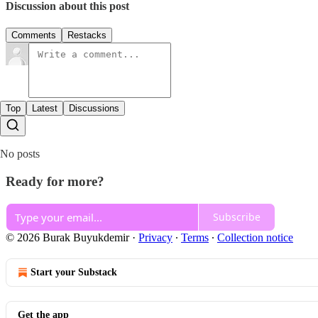
Discussion about this post
Comments
Restacks
Top
Latest
Discussions
No posts
Ready for more?
Subscribe
© 2026 Burak Buyukdemir
·
Privacy
∙
Terms
∙
Collection notice
Start your Substack
Get the app