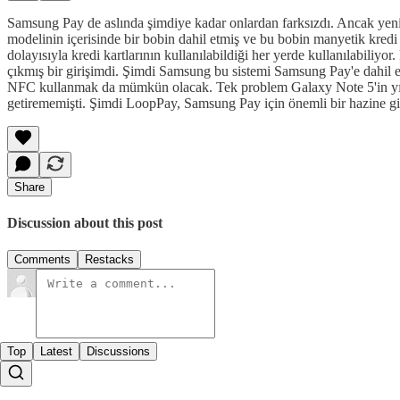
Samsung Pay de aslında şimdiye kadar onlardan farksızdı. Ancak yen
modelinin içerisinde bir bobin dahil etmiş ve bu bobin manyetik kredi ka
dolayısıyla kredi kartlarının kullanılabildiği her yerde kullanılabiliyo
çıkmış bir girişimdi. Şimdi Samsung bu sistemi Samsung Pay'e dahil ed
NFC kullanmak da mümkün olacak. Tek problem Galaxy Note 5'in yıl s
getirememişti. Şimdi LoopPay, Samsung Pay için önemli bir hazine gi
Share
Discussion about this post
Comments
Restacks
Top
Latest
Discussions