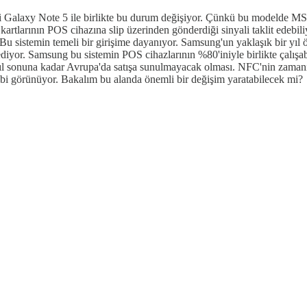
i Galaxy Note 5 ile birlikte bu durum değişiyor. Çünkü bu modelde M
rtlarının POS cihazına slip üzerinden gönderdiği sinyali taklit edebiliyo
r. Bu sistemin temeli bir girişime dayanıyor. Samsung'un yaklaşık bir yıl 
iyor. Samsung bu sistemin POS cihazlarının %80'iniyle birlikte çalışabi
onuna kadar Avrupa'da satışa sunulmayacak olması. NFC'nin zamanında
bi görünüyor. Bakalım bu alanda önemli bir değişim yaratabilecek mi?