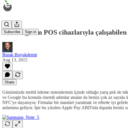
Samsung tüm POS cihazlarıyla çalışabilen
Subscribe
Sign in
Burak Buyukdemir
Aug 13, 2015
Share
Günümüzde mobil ödeme sistemlerinin içinde olduğu yarış pek de tüketi
ve Google bu konuda önemli adımlar atsalar da henüz çok az sayıda ül
NFC'ye dayanıyor. Firmalar bir standart yaratmak ve elbette iyi gelirl
anlamına geliyor. İşte bu yüzden Apple Pay ABD'nin dışında henüz sa