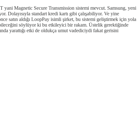
ST yani Magnetic Secure Transmission sistemi mevcut. Samsung, yeni
r. Dolayısıyla standart kredi kartı gibi çalışabiliyor. Ve yine
önce satın aldığı LoopPay isimli şirket, bu sistemi geliştirmek için yola
leceğini söylüyor ki bu etkileyici bir rakam. Üstelik gerektiğinde
 yarattığı etki de oldukça umut vadediciydi fakat gerisini