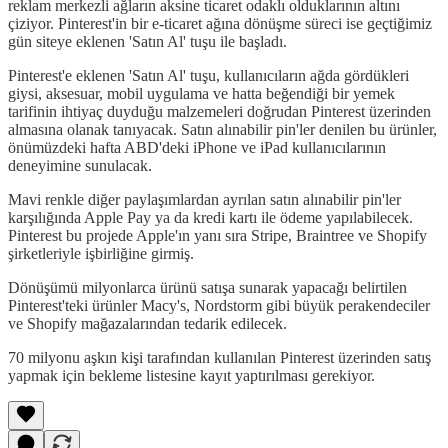
reklam merkezli ağların aksine ticaret odaklı olduklarının altını
çiziyor. Pinterest'in bir e-ticaret ağına dönüşme süreci ise geçtiğimiz
gün siteye eklenen 'Satın Al' tuşu ile başladı.
Pinterest'e eklenen 'Satın Al' tuşu, kullanıcıların ağda gördükleri
giysi, aksesuar, mobil uygulama ve hatta beğendiği bir yemek
tarifinin ihtiyaç duyduğu malzemeleri doğrudan Pinterest üzerinden
almasına olanak tanıyacak. Satın alınabilir pin'ler denilen bu ürünler,
önümüzdeki hafta ABD'deki iPhone ve iPad kullanıcılarının
deneyimine sunulacak.
Mavi renkle diğer paylaşımlardan ayrılan satın alınabilir pin'ler
karşılığında Apple Pay ya da kredi kartı ile ödeme yapılabilecek.
Pinterest bu projede Apple'ın yanı sıra Stripe, Braintree ve Shopify
şirketleriyle işbirliğine girmiş.
Dönüşümü milyonlarca ürünü satışa sunarak yapacağı belirtilen
Pinterest'teki ürünler Macy's, Nordstorm gibi büyük perakendeciler
ve Shopify mağazalarından tedarik edilecek.
70 milyonu aşkın kişi tarafından kullanılan Pinterest üzerinden satış
yapmak için bekleme listesine kayıt yaptırılması gerekiyor.