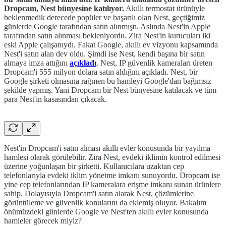
Dropcam, Nest bünyesine katılıyor.
Akıllı termostat ürünüyle
beklenmedik derecede popüler ve başarılı olan Nest, geçtiğimiz
günlerde Google tarafından satın alınmıştı. Aslında Nest'in Apple
tarafından satın alınması bekleniyordu. Zira Nest'in kurucuları iki
eski Apple çalışanıydı. Fakat Google, akıllı ev vizyonu kapsamında
Nest'i satın alan dev oldu. Şimdi ise Nest, kendi başına bir satın
almaya imza attığını
açıkladı
. Nest, IP güvenlik kameraları üreten
Dropcam'i 555 milyon dolara satın aldığını açıkladı. Nest, bir
Google şirketi olmasına rağmen bu hamleyi Google'dan bağımsız
şekilde yapmış. Yani Dropcam bir Nest bünyesine katılacak ve tüm
para Nest'in kasasından çıkacak.
Nest'in Dropcam'i satın alması akıllı evler konusunda bir yayılma
hamlesi olarak görülebilir. Zira Nest, evdeki iklimin kontrol edilmesi
üzerine yoğunlaşan bir şirketti. Kullanıcılara uzaktan cep
telefonlarıyla evdeki iklim yönetme imkanı sunuyordu. Dropcam ise
yine cep telefonlarından IP kameralara erişme imkanı sunan ürünlere
sahip. Dolayısıyla Dropcam'i satın alarak Nest, çözümlerine
görüntüleme ve güvenlik konularını da eklemiş oluyor. Bakalım
önümüzdeki günlerde Google ve Nest'ten akıllı evler konusunda
hamleler görecek miyiz?