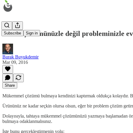
Neden çözümünüzle değil probleminizle ev
Subscribe
Sign in
Burak Buyukdemir
Mar 09, 2016
Share
Mükemmel çözümü bulmaya kendinizi kaptırmak oldukça kolaydır. Birço
Ürününüz ne kadar seçkin olursa olsun, eğer bir problem çözüm getirm
Dolayısıyla, tahtaya mükemmel çözümünüzü yazmaya başlamadan önce 
bulmaya odaklanmalısınız.
İşte bunu gerçekleştirmenin yolu: