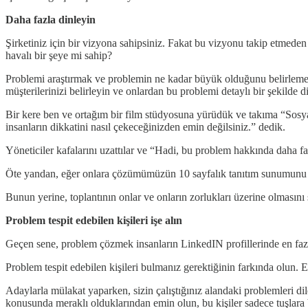
Daha fazla dinleyin
Şirketiniz için bir vizyona sahipsiniz. Fakat bu vizyonu takip etmede
havalı bir şeye mi sahip?
Problemi araştırmak ve problemin ne kadar büyük olduğunu belirleme
müşterilerinizi belirleyin ve onlardan bu problemi detaylı bir şekilde d
Bir kere ben ve ortağım bir film stüdyosuna yürüdük ve takıma “Sosyal
insanların dikkatini nasıl çekeceğinizden emin değilsiniz.” dedik.
Yöneticiler kafalarını uzattılar ve “Hadi, bu problem hakkında daha fa
Öte yandan, eğer onlara çözümümüzün 10 sayfalık tanıtım sunumunu ya
Bunun yerine, toplantının onlar ve onların zorlukları üzerine olmasını
Problem tespit edebilen kişileri işe alın
Geçen sene, problem çözmek insanların LinkedIN profillerinde en fazla
Problem tespit edebilen kişileri bulmanız gerektiğinin farkında olun. Eğ
Adaylarla mülakat yaparken, sizin çalıştığınız alandaki problemleri di
konusunda meraklı olduklarından emin olun, bu kişiler sadece tuşlar