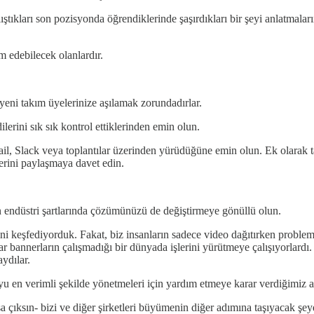
ıkları son pozisyonda öğrendiklerinde şaşırdıkları bir şeyi anlatmaları
ım edebilecek olanlardır.
yeni takım üyelerinize aşılamak zorundadırlar.
erini sık sık kontrol ettiklerinden emin olun.
-mail, Slack veya toplantılar üzerinden yürüdüğüne emin olun. Ek olarak t
erini paylaşmaya davet edin.
n endüstri şartlarında çözümünüzü de değiştirmeye gönüllü olun.
ini keşfediyorduk. Fakat, biz insanların sadece video dağıtırken proble
r bannerların çalışmadığı bir dünyada işlerini yürütmeye çalışıyorlardı. 
ydılar.
uyu en verimli şekilde yönetmeleri için yardım etmeye karar verdiğimiz a
ıksın- bizi ve diğer şirketleri büyümenin diğer adımına taşıyacak şeyd