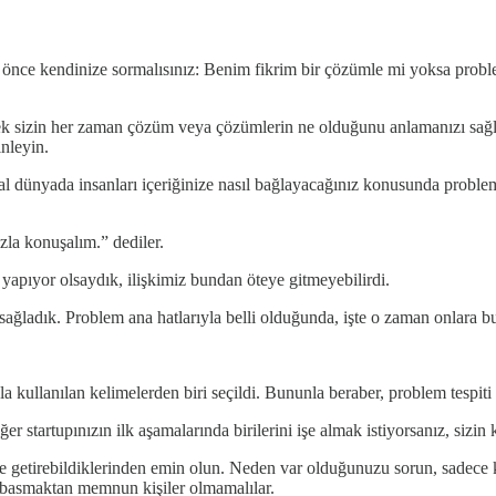
n önce kendinize sormalısınız: Benim fikrim bir çözümle mi yoksa proble
k sizin her zaman çözüm veya çözümlerin ne olduğunu anlamanızı sağla
inleyin.
 dünyada insanları içeriğinize nasıl bağlayacağınız konusunda problemle
zla konuşalım.” dediler.
pıyor olsaydık, ilişkimiz bundan öteye gitmeyebilirdi.
 sağladık. Problem ana hatlarıyla belli olduğunda, işte o zaman onlara b
 kullanılan kelimelerden biri seçildi. Bununla beraber, problem tespiti 
er startupınızın ilk aşamalarında birilerini işe almak istiyorsanız, sizi
le getirebildiklerinden emin olun. Neden var olduğunuzu sorun, sadece ku
a basmaktan memnun kişiler olmamalılar.