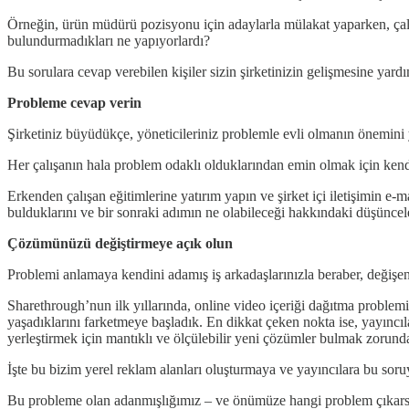
Örneğin, ürün müdürü pozisyonu için adaylarla mülakat yaparken, çalışt
bulundurmadıkları ne yapıyorlardı?
Bu sorulara cevap verebilen kişiler sizin şirketinizin gelişmesine yard
Probleme cevap verin
Şirketiniz büyüdükçe, yöneticileriniz problemle evli olmanın önemini 
Her çalışanın hala problem odaklı olduklarından emin olmak için kendil
Erkenden çalışan eğitimlerine yatırım yapın ve şirket içi iletişimin e
bulduklarını ve bir sonraki adımın ne olabileceği hakkındaki düşüncel
Çözümünüzü değiştirmeye açık olun
Problemi anlamaya kendini adamış iş arkadaşlarınızla beraber, değişe
Sharethrough’nun ilk yıllarında, online video içeriği dağıtma problem
yaşadıklarını farketmeye başladık. En dikkat çeken nokta ise, yayıncıla
yerleştirmek için mantıklı ve ölçülebilir yeni çözümler bulmak zorunda
İşte bu bizim yerel reklam alanları oluşturmaya ve yayıncılara bu sor
Bu probleme olan adanmışlığımız – ve önümüze hangi problem çıkarsa ç