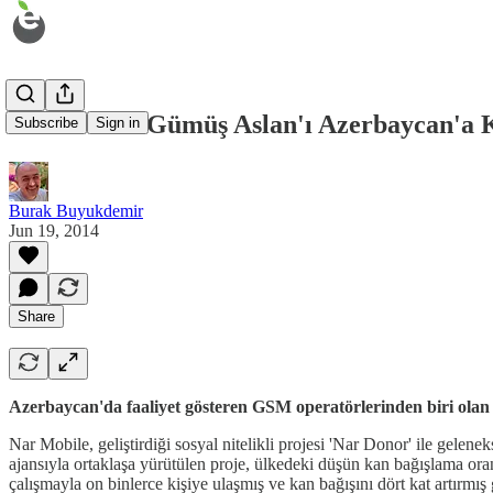
Nar Mobile Gümüş Aslan'ı Azerbaycan'a 
Subscribe
Sign in
Burak Buyukdemir
Jun 19, 2014
Share
Azerbaycan'da faaliyet gösteren GSM operatörlerinden biri olan 
Nar Mobile, geliştirdiği sosyal nitelikli projesi 'Nar Donor' ile ge
ajansıyla ortaklaşa yürütülen proje, ülkedeki düşün kan bağışlama or
çalışmayla on binlerce kişiye ulaşmış ve kan bağışını dört kat artırmı