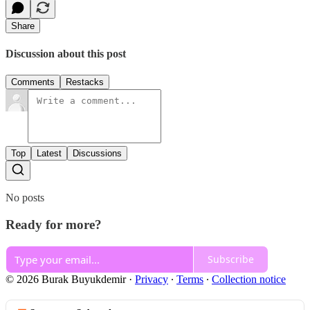
Share
Discussion about this post
Comments
Restacks
Top
Latest
Discussions
No posts
Ready for more?
Subscribe
© 2026 Burak Buyukdemir
·
Privacy
∙
Terms
∙
Collection notice