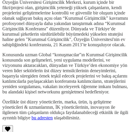
Özyeğin Üniversitesi Girişimcilik Merkezi, kurum içinde bir
fikri/projesi olan, girişimcilik yeteneği yüksek çalışanların, kendi
projelerini geliştirmelerine kontrollü ve güvenilir bir oluşum içinde
olanak sağlayan bakış açısı olan “Kurumsal Girişimcilik” kavramını
profosyonel dünyayla daha yakından tanıştırmak adına “Kurumsal
Girişimcilik Konferansı” düzenliyor. Dünyada ve Türkiye’de
kurumsal şirketlerin sürdürülebilir büyümedeki yükselen stratejisi
haline gelen "Kurumsal Girişimcilik", Özyeğin Üniversitesi'nin ev
sahipliğindeki konferansta, 21 Kasım 2013’te konuşuluyor olacak.
Konusunda uzman Global “konuşmacılar”ın Kurumsal Girişimcilik
konusunda son gelişmeleri, yeni uygulama modellerini, ve
vizyonunu aktaracakları, dünyadan ve Türkiye’den ekonomiye yön
veren lider sektörlerin üst düzey temsilcilerinin deneyimlerini,
başarıyla süregiden örnek teşkil edecek projelerini ve bakış açılarını
katılımcılarla paylaşacakları konferansta katılımcıların, stratejilerini
yeniden sorgulaması, vakaları inceleyerek öğrenme imkanı bulması,
bu alandaki kişisel networkunu genişletmesi hedefleniyor.
Özellikle üst düzey yöneticilerin, marka, ürün, iş geliştirme
yöneticileri & uzmanlarının, İK yöneticilerinin, inovasyon ile
ilgilenen tüm çalışanların oldukça faydalanabileceği etkinlik ile ilgili
ayrıntılı bilgiye
bu adresten
ulaşabilirsiniz.