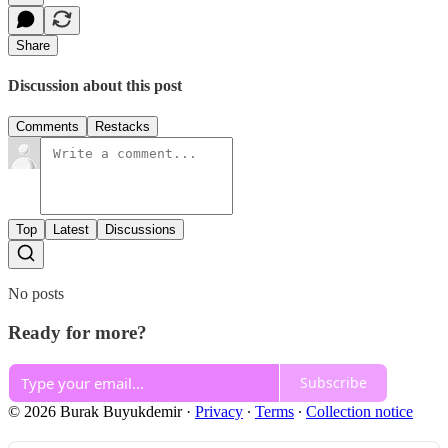
Share
Discussion about this post
Comments
Restacks
Top
Latest
Discussions
No posts
Ready for more?
Subscribe
© 2026 Burak Buyukdemir
·
Privacy
∙
Terms
∙
Collection notice