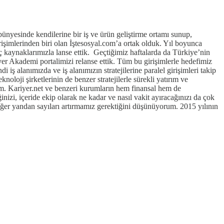
bünyesinde kendilerine bir iş ve ürün geliştirme ortamı sunup,
rişimlerinden biri olan İştesosyal.com’a ortak olduk. Yıl boyunca
iç kaynaklarımızla lanse ettik. Geçtiğimiz haftalarda da Türkiye’nin
yer Akademi portalimizi relanse ettik. Tüm bu girişimlerle hedefimiz
ş alanımızda ve iş alanımızın stratejilerine paralel girişimleri takip
noloji şirketlerinin de benzer stratejilerle sürekli yatırım ve
m. Kariyer.net ve benzeri kurumların hem finansal hem de
nizi, içeride ekip olarak ne kadar ve nasıl vakit ayıracağınızı da çok
diğer yandan sayıları artırmamız gerektiğini düşünüyorum. 2015 yılının