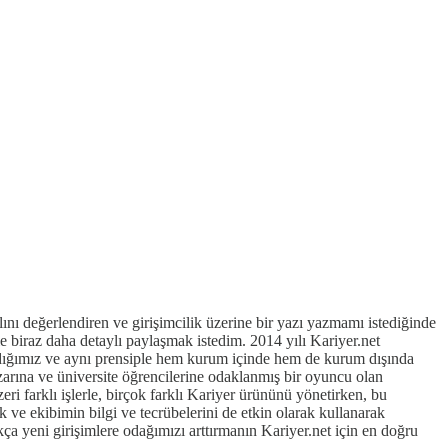
ı değerlendiren ve girişimcilik üzerine bir yazı yazmamı istediğinde
rle biraz daha detaylı paylaşmak istedim. 2014 yılı Kariyer.net
ni aldığımız ve aynı prensiple hem kurum içinde hem de kurum dışında
 pazarına ve üniversite öğrencilerine odaklanmış bir oyuncu olan
i farklı işlerle, birçok farklı Kariyer ürününü yönetirken, bu
k ve ekibimin bilgi ve tecrübelerini de etkin olarak kullanarak
 yeni girişimlere odağımızı arttırmanın Kariyer.net için en doğru