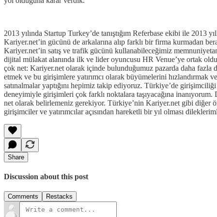
yol olduğuna karar verdik.
2013 yılında Startup Turkey’de tanıştığım Referbase ekibi ile 2013 yıl
Kariyer.net’in gücünü de arkalarına alıp farklı bir firma kurmadan ber
Kariyer.net’in satış ve trafik gücünü kullanabileceğimiz memnuniyetana
dijital mülakat alanında ilk ve lider oyuncusu HR Venue’ye ortak oldu
çok net: Kariyer.net olarak içinde bulunduğumuz pazarda daha fazla değ
etmek ve bu girişimlere yatırımcı olarak büyümelerini hızlandırmak ve ka
satınalmalar yaptığını hepimiz takip ediyoruz. Türkiye’de girişimci
deneyimiyle girişimleri çok farklı noktalara taşıyacağına inanıyorum. 
net olarak belirlemeniz gerekiyor. Türkiye’nin Kariyer.net gibi diğer 
girişimciler ve yatırımcılar açısından hareketli bir yıl olması dilekl
Share
Discussion about this post
Comments
Restacks