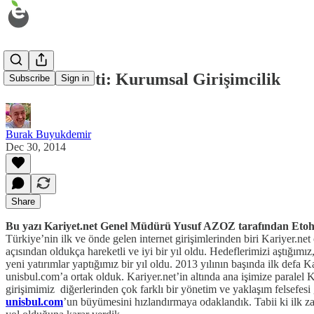
2014'ün Özeti: Kurumsal Girişimcilik
Subscribe
Sign in
Burak Buyukdemir
Dec 30, 2014
Share
Bu yazı Kariyet.net Genel Müdürü Yusuf AZOZ tarafından Etohu
Türkiye’nin ilk ve önde gelen internet girişimlerinden biri Kariyer.net 
açısından oldukça hareketli ve iyi bir yıl oldu. Hedeflerimizi aştığımı
yeni yatırımlar yaptığımız bir yıl oldu. 2013 yılının başında ilk defa Ka
unisbul.com’a ortak olduk. Kariyer.net’in altında ana işimize paralel 
girişimimiz diğerlerinden çok farklı bir yönetim ve yaklaşım felsefesi 
unisbul.com
’un büyümesini hızlandırmaya odaklandık. Tabii ki ilk z