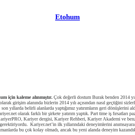
Etohum
m için kaleme alınmıştır.
Çok değerli dostum Burak benden 2014 yılın
olarak girişim alanında bizlerin 2014 yılı açısından nasıl geçtiğini sizle
z, son yıllarda belirli alanlarda yaptığımız yatırımların geri dönüşleri
riyer.net olarak farklı bir şirkete yatırım yaptık. Part time iş fırsatları
KariyerPRO, Kariyer dergisi, Kariyer Rehberi, Kariyer Akademi ve benzer
gerektiriyordu. Kariyer.net’in ilk yıllarındaki deneyimlerini anımsayara
amanlarda bu çok kolay olmadı, ancak bu yeni alanda deneyim kazandıkça