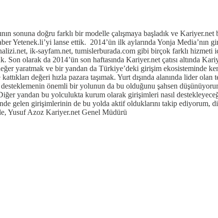
ının sonuna doğru farklı bir modelle çalışmaya başladık ve Kariyer.net 
aber Yetenek.li’yi lanse ettik. 2014’ün ilk aylarında Yonja Media’nın gi
lizi.net, ik-sayfam.net, tumislerburada.com gibi birçok farklı hizmeti 
k. Son olarak da 2014’ün son haftasında Kariyer.net çatısı altında Kari
er yaratmak ve bir yandan da Türkiye’deki girişim ekosisteminde kendi i
ttıkları değeri hızla pazara taşımak. Yurt dışında alanında lider olan tek
liği desteklemenin önemli bir yolunun da bu olduğunu şahsen düşünüyoru
Diğer yandan bu yolculukta kurum olarak girişimleri nasıl destekleyeceği
önde gelen girişimlerinin de bu yolda aktif olduklarını takip ediyorum, 
erimle, Yusuf Azoz Kariyer.net Genel Müdürü