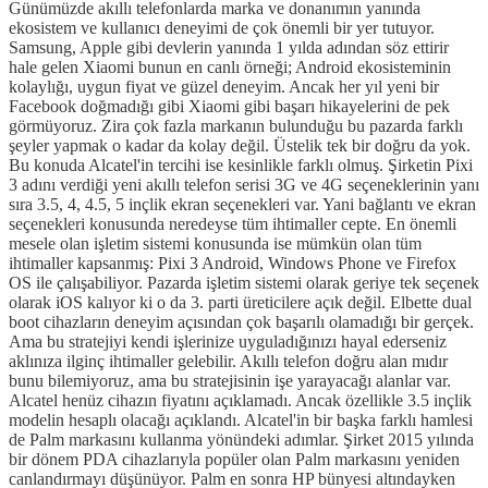
Günümüzde akıllı telefonlarda marka ve donanımın yanında
ekosistem ve kullanıcı deneyimi de çok önemli bir yer tutuyor.
Samsung, Apple gibi devlerin yanında 1 yılda adından söz ettirir
hale gelen Xiaomi bunun en canlı örneği; Android ekosisteminin
kolaylığı, uygun fiyat ve güzel deneyim. Ancak her yıl yeni bir
Facebook doğmadığı gibi Xiaomi gibi başarı hikayelerini de pek
görmüyoruz. Zira çok fazla markanın bulunduğu bu pazarda farklı
şeyler yapmak o kadar da kolay değil. Üstelik tek bir doğru da yok.
Bu konuda Alcatel'in tercihi ise kesinlikle farklı olmuş. Şirketin Pixi
3 adını verdiği yeni akıllı telefon serisi 3G ve 4G seçeneklerinin yanı
sıra 3.5, 4, 4.5, 5 inçlik ekran seçenekleri var. Yani bağlantı ve ekran
seçenekleri konusunda neredeyse tüm ihtimaller cepte. En önemli
mesele olan işletim sistemi konusunda ise mümkün olan tüm
ihtimaller kapsanmış: Pixi 3 Android, Windows Phone ve Firefox
OS ile çalışabiliyor. Pazarda işletim sistemi olarak geriye tek seçenek
olarak iOS kalıyor ki o da 3. parti üreticilere açık değil. Elbette dual
boot cihazların deneyim açısından çok başarılı olamadığı bir gerçek.
Ama bu stratejiyi kendi işlerinize uyguladığınızı hayal ederseniz
aklınıza ilginç ihtimaller gelebilir. Akıllı telefon doğru alan mıdır
bunu bilemiyoruz, ama bu stratejisinin işe yarayacağı alanlar var.
Alcatel henüz cihazın fiyatını açıklamadı. Ancak özellikle 3.5 inçlik
modelin hesaplı olacağı açıklandı. Alcatel'in bir başka farklı hamlesi
de Palm markasını kullanma yönündeki adımlar. Şirket 2015 yılında
bir dönem PDA cihazlarıyla popüler olan Palm markasını yeniden
canlandırmayı düşünüyor. Palm en sonra HP bünyesi altındayken