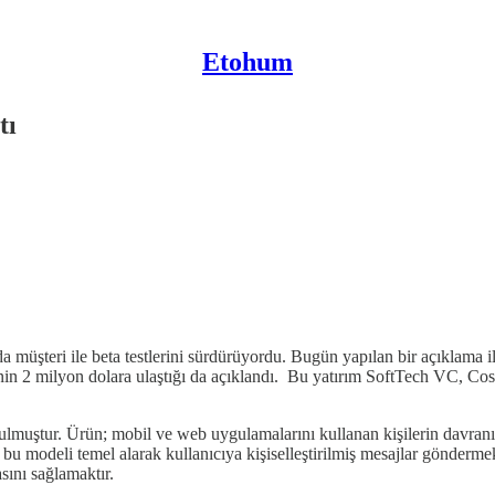
Etohum
tı
yıda müşteri ile beta testlerini sürdürüyordu. Bugün yapılan bir açıklama
 2 milyon dolara ulaştığı da açıklandı. Bu yatırım SoftTech VC, Cos
uştur. Ürün; mobil ve web uygulamalarını kullanan kişilerin davranış 
e, bu modeli temel alarak kullanıcıya kişiselleştirilmiş mesajlar gönderm
ını sağlamaktır.