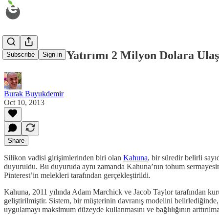
Kahuna’nın Yatırımı 2 Milyon Dolara Ulaş
Subscribe
Sign in
Burak Buyukdemir
Oct 10, 2013
Share
Silikon vadisi girişimlerinden biri olan
Kahuna
, bir süredir belirli sa
duyuruldu. Bu duyuruda aynı zamanda Kahuna’nın tohum sermayesinin
Pinterest’in melekleri tarafından gerçekleştirildi.
Kahuna, 2011 yılında Adam Marchick ve Jacob Taylor tarafından kurulm
geliştirilmiştir. Sistem, bir müşterinin davranış modelini belirlediğind
uygulamayı maksimum düzeyde kullanmasını ve bağlılığının arttırılmas