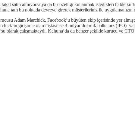
fakat satın almıyorsa ya da bir özelliği kullanmak istedikleri halde kull
una tam bu noktada devreye girerek müşterileriniz ile uygulamanızın et
e kurucusu Adam Marchick, Facebook’u büyüten ekip içerisinde yer al
rchick’in girişimle olan ilişkisi ise 3 milyar dolarlık halka arz (IPO) y
u olarak çalışmaktaydı. Kahuna’da da benzer şekilde kurucu ve CTO o