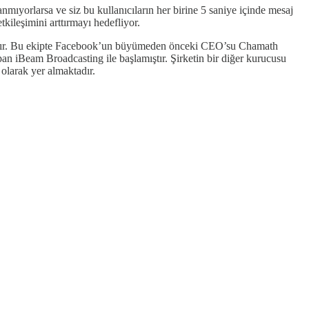
anmıyorlarsa ve siz bu kullanıcıların her birine 5 saniye içinde mesaj
kileşimini arttırmayı hedefliyor.
mıştır. Bu ekipte Facebook’un büyümeden önceki CEO’su Chamath
apan iBeam Broadcasting ile başlamıştır. Şirketin bir diğer kurucusu
larak yer almaktadır.