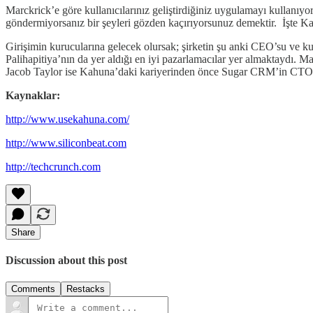
Marckrick’e göre kullanıcılarınız geliştirdiğiniz uygulamayı kullanıyor 
göndermiyorsanız bir şeyleri gözden kaçırıyorsunuz demektir. İşte Kah
Girişimin kurucularına gelecek olursak; şirketin şu anki CEO’su v
Palihapitiya’nın da yer aldığı en iyi pazarlamacılar yer almaktaydı. Ma
Jacob Taylor ise Kahuna’daki kariyerinden önce Sugar CRM’in CTO’s
Kaynaklar:
http://www.usekahuna.com/
http://www.siliconbeat.com
http://techcrunch.com
Share
Discussion about this post
Comments
Restacks