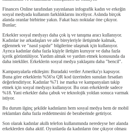
Finances Online tarafından yayınlanan infografik kadın ve erkeğin
sosyal medyada kullanım farklılıklarını inceliyor. Aslında birçok
alanda oranlar birbirine yakın. Fakat bazı noktalar öne çıkıyor.
Bunlar;
Erkekler sosyal medyayı daha çok iş ve tanışma aracı kullanıyor.
Kadınlar ise arkadaşları ve aile bireyleriyle iletişimde kalmak,
eğlenmek ve "nasıl yapılır" bilgilerine ulaşmak için kullanıyor.
Ayrıca kadınlar daha fazla kişiyle iletişim kuruyor ve daha fazla
içerik görüntülüyor. Yardım almak ve yardım etmek konusunda da
daha istekliler. Erkeklerin sosyal medya yaklaşımı daha "bencil".
Kampanyalarla etkileşim: Buradaki veriler Amerika'yı kapsıyor.
Buna göre erkeklerin %56'sı QR kod üzerinden sunulan fırsatları
değerlendiriyor. Kadınlar %71 ise marka ve kampanyaları takip
etmek için sosyal medyayı kullanıyor. Bu oran erkeklerde sadece
%18. Yani erkekler daha çabuk ve teknolojik yoldan sonuca varmak
istiyor.
Bu durum ilginç şekilde kadınların hem sosyal medya hem de mobil
reklamları daha fazla reddetmesini de beraberinde getiriyor.
Son olarak kadınlar akıllı telefon kullanımında neredeyse her alanda
erkeklerden daha aktif. Oyunlarda da kadınların öne çıkıyor olması