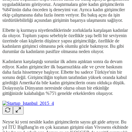
uyguladıklarını görüyoruz. Araştırmalara göre kadın girişimcilerin
%84'ünün daha önceden iş deneyimi var. Ayrıca kadın girişimciler
ekip çalışmasına daha fazla önem veriyor. Bu bakış açısı da işin
sürdürülebilirliği açısından girişimin başarıya ulaşmasını sağlıyor.
Elbette iş kurmaya niyetlendiklerinde zorluklarla karşılaşan kadınlar
da oluyor. Toplum yapısı sebebiyle özellikle yaşı belli bir seviyenin
üzerinde olan kişilerin düşünce yapısı girişimciliğe, özellikle de
kadınların girişimci olmasına pek olumlu gözle bakmıyor. Bu gibi
durumlar da kadınların pasifize olmasına neden oluyor.
Kadınların karşılaştığı sorunlar ilk adımı aştıktan sonra da devam
ediyor. Kadın girişimciler ilk başarısızlıkta aile ve çevre baskısını
daha fazla hissetmeye başlıyor. Elbette bu sadece Türkiye'nin bir
sorunu değil. Girişimciliğin toplum tarafından yüksek oranda kabul
gördüğü Amerika'da bile kadın girişimcilerin oranı oldukça düşük.
Dolayısıyla Dünyanın neresinde olursa olsun bir etkinliğe
gittiğinizde kalabalığın %75'i genelde erkeklerden oluşuyor.
Neyse ki yeni nesilde kadın girişimcilerin sayısı git gide artıyor. Bu
yıl İTÜ BigBang'in en çok kazanan girişimi olan Vivosens ekibinde