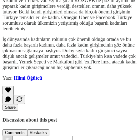
3 kadın ve 1 erkek var. Ayrıca şu an KOSGEB de pozitif ayrımcılık
yaparak kadın girişimcilere verdiği destekleri oranını daha yüksek
tutuyor. Belki kendi girişimleri olmasa da birçok önemli girişimin
Türkiye temsilcileri de kadın. Örneğin Uber ve Facebook Türkiye
sorumlusu olarak ülkemizin yetiştirmiş olduğu başarılı kadınları
tercih etmiş.
İş dünyasında kadınların rolünün çok önemli olduğu ortada ve bu
daha fazla başarılı kadının, daha fazla kadın girişimcinin göz önüne
çıkmasını sağlamaya başlıyor. Dolayısıyla kadın girişimci sayısı
düşük ancak gelişmeler umut vadedici. Türkiye'nin kısa vadede çok
başarılı, Yemek Sepeti ve Markafoni gibi 'exit'lere imza atacak kadın
girişimciler çıkaracağından hiç şüphemiz yok.
Yazı:
Hilmi Öğütcü
Share
Discussion about this post
Comments
Restacks