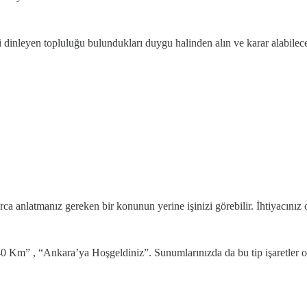
dinleyen topluluğu bulundukları duygu halinden alın ve karar alabilece
arca anlatmanız gereken bir konunun yerine işinizi görebilir. İhtiyacını
40 Km” , “Ankara’ya Hoşgeldiniz”. Sunumlarınızda da bu tip işaretler ol