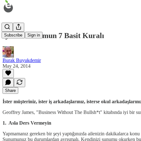
İyi Bir Sunumun 7 Basit Kuralı
Subscribe
Sign in
Burak Buyukdemir
May 24, 2014
Share
İster müşteriniz, ister iş arkadaşlarınız, isterse okul arkadaşları
Geoffrey James, "Business Without The Bullsh*t" kitabında iyi bir sunu
1. Asla Ders Vermeyin
Yapmamanız gereken bir şeyi yaptığınızda ailenizin dakikalarca konu 
Sunumunuz bu durumlardan ayrışmalı. Kendinizi sunumu okurken bu