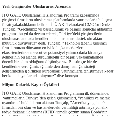
Yerli Girişimciler Uluslararası Arenada
İTÜ GATE Uluslararası Hızlandırma Programı kapsamında
girişimci firmaların uluslararası platformlarda yatırımcılarla buluşma
fırsatı yakaladıklarını belirten İTÜ ARI Teknokent CMO’su Deniz
Tunçalp, “Geçtiğimiz yıl başladığımız ve başarılı sonuçlar aldığımız
programa bu yıl da devam ederek, Türkiye’deki girişimcilerin
uluslararası arenada kendilerini tanıtmalarına destek olmaktan
mutluluk duyuyoruz” dedi. Tunçalp, “Teknoloji tabanlı girişimci
firmalarımızın dünyanın en iyi kuluçka merkezlerinin
ekosistemlerinde mevcut ve potansiyel yatırımcılarla bir araya
gelmesinin bu alanda sürdürülebilir bir başarı yakalamalarında
önemli bir adım olduğunu düşünüyoruz. Bu süreçte biz de
kendilerine verdiğimiz eğitimlerden danışmanlığa, strateji
geliştirmeden işbirlikleri kuracakları yatırımcılarla tanıştırmaya kadar
her konuda yanlarında oluyoruz” diye konuştu.
Milyon Dolarlık Başarı Öyküleri
İTÜ GATE Uluslararası Hızlandırma Programının ilk döneminde,
yatırımcıların Türkiye’den gelen girişimcileri, “yenilikçi ve merak
uyandırıcı” bulduklarını aktaran Tunçalp, ”Amerika’ya giden 9
firmadan biri olan ve hastanelerdeki verimliliği artırmaya yönelik
radyo frekansı ile tanıma (RFID) temelli çözüm sunan Borda’nın