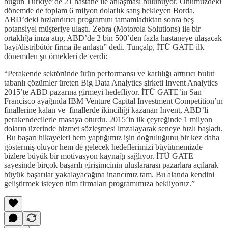
bugün Türkiye’de 21 hastane ile anlaşması bulunuyor. Önümüzdeki
dönemde de toplam 6 milyon dolarlık satış bekleyen Borda,
ABD’deki hızlandırıcı programını tamamladıktan sonra beş
potansiyel müşteriye ulaştı. Zebra (Motorola Solutions) ile bir
ortaklığa imza atıp, ABD’de 2 bin 500’den fazla hastaneye ulaşacak
bayi/distribütör firma ile anlaştı” dedi. Tunçalp, İTÜ GATE ilk
dönemden şu örnekleri de verdi:
“Perakende sektöründe ürün performansı ve karlılığı arttırıcı bulut
tabanlı çözümler üreten Big Data Analytics şirketi Invent Analytics
2015’te ABD pazarına girmeyi hedefliyor. İTÜ GATE’in San
Francisco ayağında IBM Venture Capital Investment Competition’ın
finallerine kalan ve finallerde ikinciliği kazanan Invent, ABD’li
perakendecilerle masaya oturdu. 2015’in ilk çeyreğinde 1 milyon
doların üzerinde hizmet sözleşmesi imzalayarak seneye hızlı başladı.
Bu başarı hikayeleri hem yaptığımız işin doğruluğunu bir kez daha
göstermiş oluyor hem de gelecek hedeflerimizi büyütmemizde
bizlere büyük bir motivasyon kaynağı sağlıyor. İTÜ GATE
sayesinde birçok başarılı girişimcinin uluslararası pazarlara açılarak
büyük başarılar yakalayacağına inancımız tam. Bu alanda kendini
geliştirmek isteyen tüm firmaları programımıza bekliyoruz.”