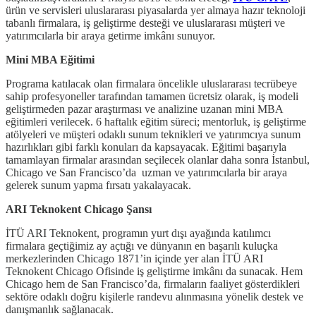
ürün ve servisleri uluslararası piyasalarda yer almaya hazır teknoloji
tabanlı firmalara, iş geliştirme desteği ve uluslararası müşteri ve
yatırımcılarla bir araya getirme imkânı sunuyor.
Mini MBA Eğitimi
Programa katılacak olan firmalara öncelikle uluslararası tecrübeye
sahip profesyoneller tarafından tamamen ücretsiz olarak, iş modeli
geliştirmeden pazar araştırması ve analizine uzanan mini MBA
eğitimleri verilecek. 6 haftalık eğitim süreci; mentorluk, iş geliştirme
atölyeleri ve müşteri odaklı sunum teknikleri ve yatırımcıya sunum
hazırlıkları gibi farklı konuları da kapsayacak. Eğitimi başarıyla
tamamlayan firmalar arasından seçilecek olanlar daha sonra İstanbul,
Chicago ve San Francisco’da uzman ve yatırımcılarla bir araya
gelerek sunum yapma fırsatı yakalayacak.
ARI Teknokent Chicago Şansı
İTÜ ARI Teknokent, programın yurt dışı ayağında katılımcı
firmalara geçtiğimiz ay açtığı ve dünyanın en başarılı kuluçka
merkezlerinden Chicago 1871’in içinde yer alan İTÜ ARI
Teknokent Chicago Ofisinde iş geliştirme imkânı da sunacak. Hem
Chicago hem de San Francisco’da, firmaların faaliyet gösterdikleri
sektöre odaklı doğru kişilerle randevu alınmasına yönelik destek ve
danışmanlık sağlanacak.