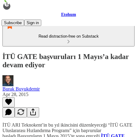
Etohum
Subscribe
Sign in
Read distraction-free on Substack
İTÜ GATE başvuruları 1 Mayıs’a kadar
devam ediyor
Burak Buyukdemir
Apr 28, 2015
İTÜ ARI Teknokent’in bu yıl ikincisini düzenleyeceği “İTÜ GATE
Uluslararası Hızlandırma Programı” için başvurular
başladı.Başvuruların 1 Mayıs 2015’te sona ereceği
İTÜ GATE
,