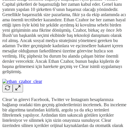
Capital şirketleri de başarısızlığı her zaman kabul eder. Genel kanı
yatırım yapılan 10 şirketten 6′sının başarısız olacağı yönündedir.
Genellikle başarısızlık size pazarlama, fikir ya da ekip anlamında acı
ama önemli tecrübeler kazandırır. Ethan Czahor ise her zaman hayal
ettiği işten öyle kötü bir şekilde ayrılmış ki kovulma sebebi birden
yeni girişiminin ana fikrine dönüşmüş. Czahor, birkaç ay önce Jeb
Bush’un başkanlık seçimi ekibinde baş teknoloji danışmanı olarak
rol almış. Ancak sosyal medya stratejisini yönetmesi gereken bu
adamın Twitter geçmişinde kadınlara ve eşcinsellere hakaret içeren
mesajlar olduğunun farkedilmesi üzerine görevine hızlıca son
verilmiş. Hiç şüphesiz bu durum bu alanda çalışan birine önemli
dersler verecektir. Ancak Ethan Czahor, bunun başka kişilerin de
başına gelmemesi için harekete geçmiş ve Clear isimli uygulamayı
geliştirmiş.
Clear’ın görevi Facebook, Twitter ve Instagram hesaplarınıza
bağlanıp oradaki tüm geçmiş gönderilerinizi incelemek. Bu inceleme
bir algoritma tarafından küfürlü, argolu ya da ırkçı terimleri
filtrelemek yapılıyor. Ardından tüm sakıncalı görülen içerikler
listeleniyor ve silinmek için sizin onayınıza sunuluyor. Clear
üzerinden silinen içerikler orijinal kaynaklardan da otomatik olarak