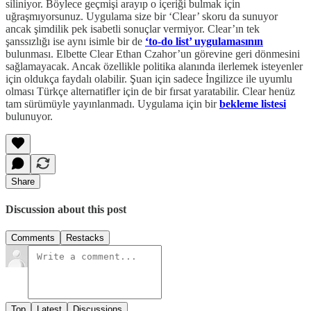
siliniyor. Böylece geçmişi arayıp o içeriği bulmak için
uğraşmıyorsunuz. Uygulama size bir ‘Clear’ skoru da sunuyor
ancak şimdilik pek isabetli sonuçlar vermiyor. Clear’ın tek
şanssızlığı ise aynı isimle bir de
‘to-do list’ uygulamasının
bulunması. Elbette Clear Ethan Czahor’un görevine geri dönmesini
sağlamayacak. Ancak özellikle politika alanında ilerlemek isteyenler
için oldukça faydalı olabilir. Şuan için sadece İngilizce ile uyumlu
olması Türkçe alternatifler için de bir fırsat yaratabilir. Clear henüz
tam sürümüyle yayınlanmadı. Uygulama için bir
bekleme listesi
bulunuyor.
Share
Discussion about this post
Comments
Restacks
Top
Latest
Discussions