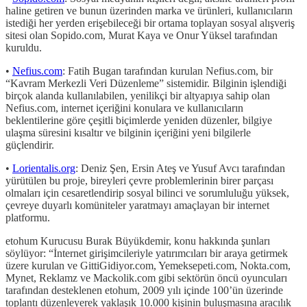
haline getiren ve bunun üzerinden marka ve ürünleri, kullanıcıların
istediği her yerden erişebileceği bir ortama toplayan sosyal alışveriş
sitesi olan Sopido.com, Murat Kaya ve Onur Yüksel tarafından
kuruldu.
•
Nefius.com
: Fatih Bugan tarafından kurulan Nefius.com, bir
“Kavram Merkezli Veri Düzenleme” sistemidir. Bilginin işlendiği
birçok alanda kullanılabilen, yenilikçi bir altyapıya sahip olan
Nefius.com, internet içeriğini konulara ve kullanıcıların
beklentilerine göre çeşitli biçimlerde yeniden düzenler, bilgiye
ulaşma süresini kısaltır ve bilginin içeriğini yeni bilgilerle
güçlendirir.
•
Lorientalis.org
: Deniz Şen, Ersin Ateş ve Yusuf Avcı tarafından
yürütülen bu proje, bireyleri çevre problemlerinin birer parçası
olmaları için cesaretlendirip sosyal bilinci ve sorumluluğu yüksek,
çevreye duyarlı komüniteler yaratmayı amaçlayan bir internet
platformu.
etohum Kurucusu Burak Büyükdemir, konu hakkında şunları
söylüyor: “İnternet girişimcileriyle yatırımcıları bir araya getirmek
üzere kurulan ve GittiGidiyor.com, Yemeksepeti.com, Nokta.com,
Mynet, Reklamz ve Mackolik.com gibi sektörün öncü oyuncuları
tarafından desteklenen etohum, 2009 yılı içinde 100’ün üzerinde
toplantı düzenleyerek yaklaşık 10.000 kişinin buluşmasına aracılık