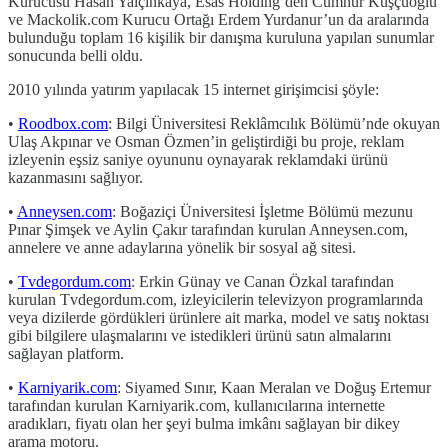
Kurucusu Hasan Yalçınkaya, Esas Holding’den Cumhur Kuşçuoğlu
ve Mackolik.com Kurucu Ortağı Erdem Yurdanur’un da aralarında
bulunduğu toplam 16 kişilik bir danışma kuruluna yapılan sunumlar
sonucunda belli oldu.
2010 yılında yatırım yapılacak 15 internet girişimcisi şöyle:
•
Roodbox.com
: Bilgi Üniversitesi Reklâmcılık Bölümü’nde okuyan
Ulaş Akpınar ve Osman Özmen’in geliştirdiği bu proje, reklam
izleyenin eşsiz saniye oyununu oynayarak reklamdaki ürünü
kazanmasını sağlıyor.
•
Anneysen.com
: Boğaziçi Üniversitesi İşletme Bölümü mezunu
Pınar Şimşek ve Aylin Çakır tarafından kurulan Anneysen.com,
annelere ve anne adaylarına yönelik bir sosyal ağ sitesi.
•
Tvdegordum.com
: Erkin Günay ve Canan Özkal tarafından
kurulan Tvdegordum.com, izleyicilerin televizyon programlarında
veya dizilerde gördükleri ürünlere ait marka, model ve satış noktası
gibi bilgilere ulaşmalarını ve istedikleri ürünü satın almalarını
sağlayan platform.
•
Karniyarik.com
: Siyamed Sınır, Kaan Meralan ve Doğuş Ertemur
tarafından kurulan Karniyarik.com, kullanıcılarına internette
aradıkları, fiyatı olan her şeyi bulma imkânı sağlayan bir dikey
arama motoru.