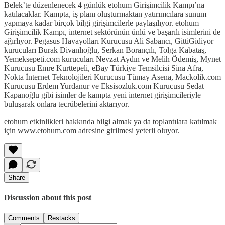
Belek’te düzenlenecek 4 günlük etohum Girişimcilik Kampı’na
katılacaklar. Kampta, iş planı oluşturmaktan yatırımcılara sunum
yapmaya kadar birçok bilgi girişimcilerle paylaşılıyor. etohum
Girişimcilik Kampı, internet sektörünün ünlü ve başarılı isimlerini de
ağırlıyor. Pegasus Havayolları Kurucusu Ali Sabancı, GittiGidiyor
kurucuları Burak Divanlıoğlu, Serkan Borançılı, Tolga Kabataş,
Yemeksepeti.com kurucuları Nevzat Aydın ve Melih Ödemiş, Mynet
Kurucusu Emre Kurttepeli, eBay Türkiye Temsilcisi Sina Afra,
Nokta İnternet Teknolojileri Kurucusu Tümay Asena, Mackolik.com
Kurucusu Erdem Yurdanur ve Eksisozluk.com Kurucusu Sedat
Kapanoğlu gibi isimler de kampta yeni internet girişimcileriyle
buluşarak onlara tecrübelerini aktarıyor.
etohum etkinlikleri hakkında bilgi almak ya da toplantılara katılmak
için www.etohum.com adresine girilmesi yeterli oluyor.
Share
Discussion about this post
Comments
Restacks