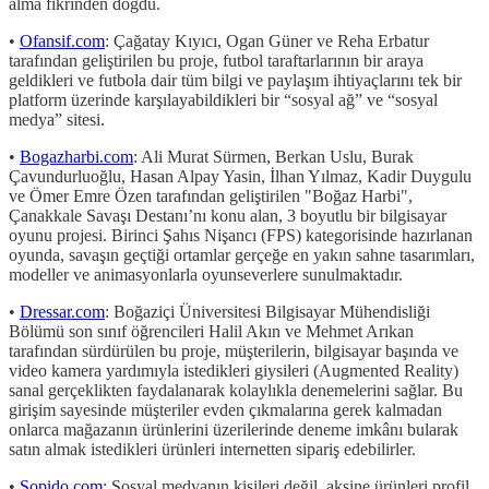
alma fikrinden doğdu.
•
Ofansif.com
: Çağatay Kıyıcı, Ogan Güner ve Reha Erbatur
tarafından geliştirilen bu proje, futbol taraftarlarının bir araya
geldikleri ve futbola dair tüm bilgi ve paylaşım ihtiyaçlarını tek bir
platform üzerinde karşılayabildikleri bir “sosyal ağ” ve “sosyal
medya” sitesi.
•
Bogazharbi.com
: Ali Murat Sürmen, Berkan Uslu, Burak
Çavundurluoğlu, Hasan Alpay Yasin, İlhan Yılmaz, Kadir Duygulu
ve Ömer Emre Özen tarafından geliştirilen "Boğaz Harbi",
Çanakkale Savaşı Destanı’nı konu alan, 3 boyutlu bir bilgisayar
oyunu projesi. Birinci Şahıs Nişancı (FPS) kategorisinde hazırlanan
oyunda, savaşın geçtiği ortamlar gerçeğe en yakın sahne tasarımları,
modeller ve animasyonlarla oyunseverlere sunulmaktadır.
•
Dressar.com
: Boğaziçi Üniversitesi Bilgisayar Mühendisliği
Bölümü son sınıf öğrencileri Halil Akın ve Mehmet Arıkan
tarafından sürdürülen bu proje, müşterilerin, bilgisayar başında ve
video kamera yardımıyla istedikleri giysileri (Augmented Reality)
sanal gerçeklikten faydalanarak kolaylıkla denemelerini sağlar. Bu
girişim sayesinde müşteriler evden çıkmalarına gerek kalmadan
onlarca mağazanın ürünlerini üzerilerinde deneme imkânı bularak
satın almak istedikleri ürünleri internetten sipariş edebilirler.
•
Sopido.com
: Sosyal medyanın kişileri değil, aksine ürünleri profil