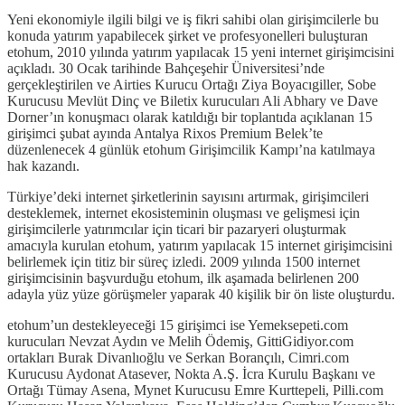
Yeni ekonomiyle ilgili bilgi ve iş fikri sahibi olan girişimcilerle bu
konuda yatırım yapabilecek şirket ve profesyonelleri buluşturan
etohum, 2010 yılında yatırım yapılacak 15 yeni internet girişimcisini
açıkladı. 30 Ocak tarihinde Bahçeşehir Üniversitesi’nde
gerçekleştirilen ve Airties Kurucu Ortağı Ziya Boyacıgiller, Sobe
Kurucusu Mevlüt Dinç ve Biletix kurucuları Ali Abhary ve Dave
Dorner’ın konuşmacı olarak katıldığı bir toplantıda açıklanan 15
girişimci şubat ayında Antalya Rixos Premium Belek’te
düzenlenecek 4 günlük etohum Girişimcilik Kampı’na katılmaya
hak kazandı.
Türkiye’deki internet şirketlerinin sayısını artırmak, girişimcileri
desteklemek, internet ekosisteminin oluşması ve gelişmesi için
girişimcilerle yatırımcılar için ticari bir pazaryeri oluşturmak
amacıyla kurulan etohum, yatırım yapılacak 15 internet girişimcisini
belirlemek için titiz bir süreç izledi. 2009 yılında 1500 internet
girişimcisinin başvurduğu etohum, ilk aşamada belirlenen 200
adayla yüz yüze görüşmeler yaparak 40 kişilik bir ön liste oluşturdu.
etohum’un destekleyeceği 15 girişimci ise Yemeksepeti.com
kurucuları Nevzat Aydın ve Melih Ödemiş, GittiGidiyor.com
ortakları Burak Divanlıoğlu ve Serkan Borançılı, Cimri.com
Kurucusu Aydonat Atasever, Nokta A.Ş. İcra Kurulu Başkanı ve
Ortağı Tümay Asena, Mynet Kurucusu Emre Kurttepeli, Pilli.com