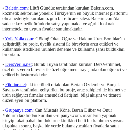
•
Balerin.com
: Lütfi Gündüz tarafından kurulan Balerin.com,
kozmetik sektörüne yönelik Türkiye’nin en büyük internet platformu
olma hedefiyle kurulan özgün bir e-ticaret sitesi. Balerin.com’da
sadece kozmetik ürünlerin satışı yapılmakta ve ağırlıklı olarak
internetteki en uygun fiyatlar sunulmaktadır.
•
YollaYolla.com
: Göktuğ Okan Oğuz ve Haldun Uraz Boralılar’ın
geliştirdiği bu proje, üyelik sistemi ile bireylerin arzu ettikleri ve
kullanmak istedikleri ürünleri deneme ve kullanma şansı buldukları
bir ortam.
•
DersVerilir.net
: Burak Tuyan tarafından kurulan DersVerilir.net,
özel ders veren bireyler ile özel öğretmen arayışında olan öğrenci ve
velileri buluşturmaktadır.
•
Filoline.net
: İki tecrübeli ortak olan Bertan Özdemir ve Burçak
Sayınsoy tarafından geliştirilen bu proje, araç sahipleri ile hizmet ve
ürün sağlayıcı firmalar arasındaki iletişimi, bilgi akışını ve ticareti
düzenleyen bir platform.
•
Grupanya.com
: Can Mustafa Köne, Baran Dilber ve Onur
Yıldırım tarafından kurulan Grupanya.com, insanların yapmak
isteyip fakat pahalı buldukları etkinlikleri belli bir katılımcı sayısına
ulaştıktan sonra, başka bir yerde bulamayacakları fiyatlarla satın