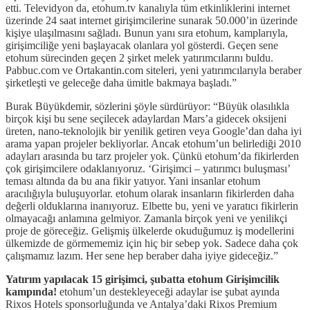
etti. Televidyon da, etohum.tv kanalıyla tüm etkinliklerini internet
üzerinde 24 saat internet girişimcilerine sunarak 50.000’in üzerinde
kişiye ulaşılmasını sağladı. Bunun yanı sıra etohum, kamplarıyla,
girişimciliğe yeni başlayacak olanlara yol gösterdi. Geçen sene
etohum sürecinden geçen 2 şirket melek yatırımcılarını buldu.
Pabbuc.com ve Ortakantin.com siteleri, yeni yatırımcılarıyla beraber
şirketleşti ve geleceğe daha ümitle bakmaya başladı.”
Burak Büyükdemir, sözlerini şöyle sürdürüyor: “Büyük olasılıkla
birçok kişi bu sene seçilecek adaylardan Mars’a gidecek oksijeni
üreten, nano-teknolojik bir yenilik getiren veya Google’dan daha iyi
arama yapan projeler bekliyorlar. Ancak etohum’un belirlediği 2010
adayları arasında bu tarz projeler yok. Çünkü etohum’da fikirlerden
çok girişimcilere odaklanıyoruz. ‘Girişimci – yatırımcı buluşması’
teması altında da bu ana fikir yatıyor. Yani insanlar etohum
aracılığıyla buluşuyorlar. etohum olarak insanların fikirlerden daha
değerli olduklarına inanıyoruz. Elbette bu, yeni ve yaratıcı fikirlerin
olmayacağı anlamına gelmiyor. Zamanla birçok yeni ve yenilikçi
proje de göreceğiz. Gelişmiş ülkelerde okuduğumuz iş modellerini
ülkemizde de görmememiz için hiç bir sebep yok. Sadece daha çok
çalışmamız lazım. Her sene hep beraber daha iyiye gideceğiz.”
Yatırım yapılacak 15 girişimci, şubatta etohum Girişimcilik
kampında!
etohum’un destekleyeceği adaylar ise şubat ayında
Rixos Hotels sponsorluğunda ve Antalya’daki Rixos Premium