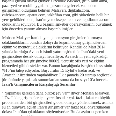
başarılı girişim ortaya çıkıyor. Özellikle e-ticaret, grup satın alma,
pazaryeri ve mobil uygulama pazarında gelecek vaat eden
girişimlerin olduğunu belirten Malayeri, digikala.com,
cafebazar.com, aparat.com, takhfifan.com, gibi şirketlerin belli bir
yere geldiklerinden, İran’ın yemeksepeti.com ve hepsiburada.com’u
olduklarını söylüyor. Bu başarılı şirketler operasyonlarını büyütmek
için önceden yatırım almayı başarabilmişler.
Mohsen Malayer İran’da yeni jenerasyon girişimleri kurmaya
odaklandıklarını bundan dolayı da başarılı olmuş girişimcilerden
eğitim ve mentörlük aldıklarını belirtiyor. Kendisi de Mart 2014
yılında kurduğu Avatech isimli yatırım şirketi ile İran’daki yeni
girişimcilere destek olmayı hedefliyor. Avatech’in yeni açıkladığı
programında her girişimciye 8000$, ücretsiz ofis yeri ve eğitim
hizmetleri gibi destekler var. Bunun karşılığında ise şirket hissesinin
%15’ini talep ediyorlar. Başvurular 15 Eylül’e kadar açık ve
Avatech.ir üzerinden yapılabiliyor. İlk aşamada 20 startup seçilecek,
jüri önünde yapılacak sunumlardan sonra da bu sayı 10’a inecek.
İran’lı Girişimcilerin Karşılaştığı Sorunlar
‘’Yapılması gereken daha birçok şey var’’ diyor Mohsen Malayeri.
‘’Özellikle girişimciler için yerel fırsatlar çok fazla, fakat en büyük
problemlerden biri girişimcileri global olmaya yönlendirmek, aslında
şu an dünyaya açılan İran’lı girişimler var fakat bazı önyargılardan
dolayı İran’dan çıktıklarını söylemiyorlar. Bu da aşılması gereken