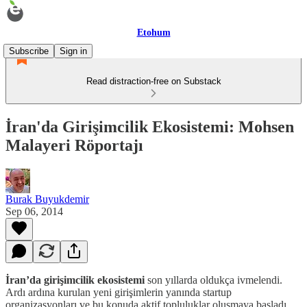
Etohum
Subscribe
Sign in
Read distraction-free on Substack
İran'da Girişimcilik Ekosistemi: Mohsen
Malayeri Röportajı
Burak Buyukdemir
Sep 06, 2014
İran’da girişimcilik ekosistemi
son yıllarda oldukça ivmelendi.
Ardı ardına kurulan yeni girişimlerin yanında startup
organizasyonları ve bu konuda aktif topluluklar oluşmaya başladı.