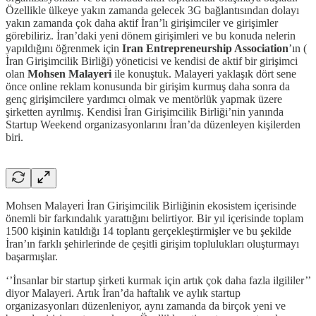
Özellikle ülkeye yakın zamanda gelecek 3G bağlantısından dolayı
yakın zamanda çok daha aktif İran’lı girişimciler ve girişimler
görebiliriz. İran’daki yeni dönem girişimleri ve bu konuda nelerin
yapıldığını öğrenmek için
Iran Entrepreneurship Association
’ın (
İran Girişimcilik Birliği) yöneticisi ve kendisi de aktif bir girişimci
olan
Mohsen Malayeri
ile konuştuk. Malayeri yaklaşık dört sene
önce online reklam konusunda bir girişim kurmuş daha sonra da
genç girişimcilere yardımcı olmak ve mentörlük yapmak üzere
şirketten ayrılmış. Kendisi İran Girişimcilik Birliği’nin yanında
Startup Weekend organizasyonlarını İran’da düzenleyen kişilerden
biri.
Mohsen Malayeri İran Girişimcilik Birliğinin ekosistem içerisinde
önemli bir farkındalık yarattığını belirtiyor. Bir yıl içerisinde toplam
1500 kişinin katıldığı 14 toplantı gerçekleştirmişler ve bu şekilde
İran’ın farklı şehirlerinde de çeşitli girişim toplulukları oluşturmayı
başarmışlar.
‘’İnsanlar bir startup şirketi kurmak için artık çok daha fazla ilgililer’’
diyor Malayeri. Artık İran’da haftalık ve aylık startup
organizasyonları düzenleniyor, aynı zamanda da birçok yeni ve