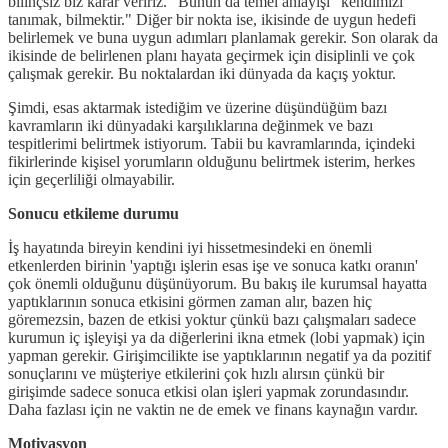
bilinçsiz biz karar veririz." Bunun da temel anlayışı "kendimizi
tanımak, bilmektir." Diğer bir nokta ise, ikisinde de uygun hedefi
belirlemek ve buna uygun adımları planlamak gerekir. Son olarak da
ikisinde de belirlenen planı hayata geçirmek için disiplinli ve çok
çalışmak gerekir. Bu noktalardan iki dünyada da kaçış yoktur.
Şimdi, esas aktarmak istediğim ve üzerine düşündüğüm bazı
kavramların iki dünyadaki karşılıklarına değinmek ve bazı
tespitlerimi belirtmek istiyorum. Tabii bu kavramlarında, içindeki
fikirlerinde kişisel yorumların olduğunu belirtmek isterim, herkes
için geçerliliği olmayabilir.
Sonucu etkileme durumu
İş hayatında bireyin kendini iyi hissetmesindeki en önemli
etkenlerden birinin 'yaptığı işlerin esas işe ve sonuca katkı oranın'
çok önemli olduğunu düşünüyorum. Bu bakış ile kurumsal hayatta
yaptıklarının sonuca etkisini görmen zaman alır, bazen hiç
göremezsin, bazen de etkisi yoktur çünkü bazı çalışmaları sadece
kurumun iç işleyişi ya da diğerlerini ikna etmek (lobi yapmak) için
yapman gerekir. Girişimcilikte ise yaptıklarının negatif ya da pozitif
sonuçlarını ve müşteriye etkilerini çok hızlı alırsın çünkü bir
girişimde sadece sonuca etkisi olan işleri yapmak zorundasındır.
Daha fazlası için ne vaktin ne de emek ve finans kaynağın vardır.
Motivasyon