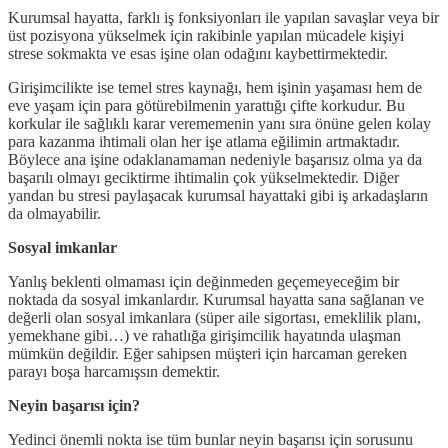
Kurumsal hayatta, farklı iş fonksiyonları ile yapılan savaşlar veya bir
üst pozisyona yükselmek için rakibinle yapılan mücadele kişiyi
strese sokmakta ve esas işine olan odağını kaybettirmektedir.
Girişimcilikte ise temel stres kaynağı, hem işinin yaşaması hem de
eve yaşam için para götürebilmenin yarattığı çifte korkudur. Bu
korkular ile sağlıklı karar verememenin yanı sıra önüne gelen kolay
para kazanma ihtimali olan her işe atlama eğilimin artmaktadır.
Böylece ana işine odaklanamaman nedeniyle başarısız olma ya da
başarılı olmayı geciktirme ihtimalin çok yükselmektedir. Diğer
yandan bu stresi paylaşacak kurumsal hayattaki gibi iş arkadaşların
da olmayabilir.
Sosyal imkanlar
Yanlış beklenti olmaması için değinmeden geçemeyeceğim bir
noktada da sosyal imkanlardır. Kurumsal hayatta sana sağlanan ve
değerli olan sosyal imkanlara (süper aile sigortası, emeklilik planı,
yemekhane gibi…) ve rahatlığa girişimcilik hayatında ulaşman
mümkün değildir. Eğer sahipsen müşteri için harcaman gereken
parayı boşa harcamışsın demektir.
Neyin başarısı için?
Yedinci önemli nokta ise tüm bunlar neyin başarısı için sorusunu