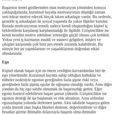
Başarının temel girdilerinden olan motivasyon yönünden konuya
yaklaştığımızda; kurumsal hayatta motivasyonun düştüğü zaman
seni tekrar motive edecek birçok takım arkadaşın vardır. Bu nedenle,
genelde iş arkadaşları ile sosyal yaşamda da yakın ilişkiler kurulur.
Burada motivasyonun temeli; sadece kendi oluşturduğun kişisel iç
beklentilerin karşılanıp karşılanmadığı ile ilgilidir. Girişimcilikte ise
kendi kendini motive edebilme yeteneğin güçlü olması çok kritiktir.
Yoksa yeni iş kurmanın maddi ve manevi gelgitleri, inişleri ve
çıkışları karşısında çok hızlı pes etmek zorunda kalabilirsin. Bu
süreçte her an yaptıklarının ve yaşadıklarının doğrudan etkisi
altındasındır.
Ego
Kişisel olarak başarı için en önem verdiğim kavramlardan biri de
ego yönetimidir. Kurumsal hayatta sahip olduğun koltuklar ve
rütbeler nedeniyle egonun gereğinden fazla şişme riski veya
gereğinden fazla şişmiş egolar ile uğraşma olasılığı vardır. Ama diğer
yandan da hiç ego sahibi olmamak da başarısızlığı getirir. Eğer
egonu kontrol edebilirsen başarı şansın yükselir. Girişimcilikte ise
egonun desteği ile işe başlamalı ve risk almalısın. Ama ardından
egosuzlaşma yolunda ilerlemen şarttır. Aksi takdirde başarıya giden
yolda önemli olan başka fikirleri dinleme, değerlendirme ve diğer
fırsatları görme ihtimalin dolayısıyla başarılı olma ihtimalin