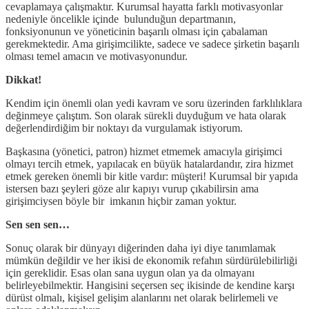
cevaplamaya çalışmaktır. Kurumsal hayatta farklı motivasyonlar
nedeniyle öncelikle içinde bulunduğun departmanın,
fonksiyonunun ve yöneticinin başarılı olması için çabalaman
gerekmektedir. Ama girişimcilikte, sadece ve sadece şirketin başarılı
olması temel amacın ve motivasyonundur.
Dikkat!
Kendim için önemli olan yedi kavram ve soru üzerinden farklılıklara
değinmeye çalıştım. Son olarak sürekli duyduğum ve hata olarak
değerlendirdiğim bir noktayı da vurgulamak istiyorum.
Başkasına (yönetici, patron) hizmet etmemek amacıyla girişimci
olmayı tercih etmek, yapılacak en büyük hatalardandır, zira hizmet
etmek gereken önemli bir kitle vardır: müşteri! Kurumsal bir yapıda
istersen bazı şeyleri göze alır kapıyı vurup çıkabilirsin ama
girişimciysen böyle bir imkanın hiçbir zaman yoktur.
Sen sen sen…
Sonuç olarak bir dünyayı diğerinden daha iyi diye tanımlamak
mümkün değildir ve her ikisi de ekonomik refahın sürdürülebilirliği
için gereklidir. Esas olan sana uygun olan ya da olmayanı
belirleyebilmektir. Hangisini seçersen seç ikisinde de kendine karşı
dürüst olmalı, kişisel gelişim alanlarını net olarak belirlemeli ve