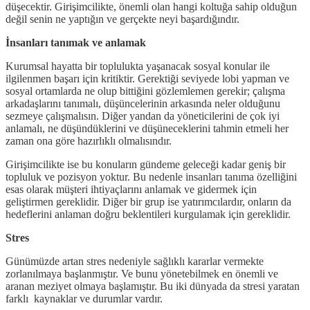
düşecektir. Girişimcilikte, önemli olan hangi koltuğa sahip olduğun
değil senin ne yaptığın ve gerçekte neyi başardığındır.
İnsanları tanımak ve anlamak
Kurumsal hayatta bir toplulukta yaşanacak sosyal konular ile
ilgilenmen başarı için kritiktir. Gerektiği seviyede lobi yapman ve
sosyal ortamlarda ne olup bittiğini gözlemlemen gerekir; çalışma
arkadaşlarını tanımalı, düşüncelerinin arkasında neler olduğunu
sezmeye çalışmalısın. Diğer yandan da yöneticilerini de çok iyi
anlamalı, ne düşündüklerini ve düşüneceklerini tahmin etmeli her
zaman ona göre hazırlıklı olmalısındır.
Girişimcilikte ise bu konuların gündeme geleceği kadar geniş bir
topluluk ve pozisyon yoktur. Bu nedenle insanları tanıma özelliğini
esas olarak müşteri ihtiyaçlarını anlamak ve gidermek için
geliştirmen gereklidir. Diğer bir grup ise yatırımcılardır, onların da
hedeflerini anlaman doğru beklentileri kurgulamak için gereklidir.
Stres
Günümüzde artan stres nedeniyle sağlıklı kararlar vermekte
zorlanılmaya başlanmıştır. Ve bunu yönetebilmek en önemli ve
aranan meziyet olmaya başlamıştır. Bu iki dünyada da stresi yaratan
farklı kaynaklar ve durumlar vardır.