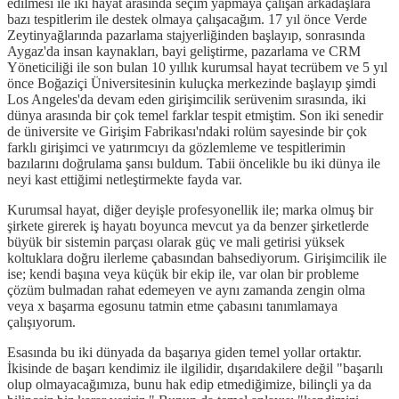
edilmesi ile iki hayat arasında seçim yapmaya çalışan arkadaşlara
bazı tespitlerim ile destek olmaya çalışacağım. 17 yıl önce Verde
Zeytinyağlarında pazarlama stajyerliğinden başlayıp, sonrasında
Aygaz'da insan kaynakları, bayi geliştirme, pazarlama ve CRM
Yöneticiliği ile son bulan 10 yıllık kurumsal hayat tecrübem ve 5 yıl
önce Boğaziçi Üniversitesinin kuluçka merkezinde başlayıp şimdi
Los Angeles'da devam eden girişimcilik serüvenim sırasında, iki
dünya arasında bir çok temel farklar tespit etmiştim. Son iki senedir
de üniversite ve Girişim Fabrikası'ndaki rolüm sayesinde bir çok
farklı girişimci ve yatırımcıyı da gözlemleme ve tespitlerimin
bazılarını doğrulama şansı buldum. Tabii öncelikle bu iki dünya ile
neyi kast ettiğimi netleştirmekte fayda var.
Kurumsal hayat, diğer deyişle profesyonellik ile; marka olmuş bir
şirkete girerek iş hayatı boyunca mevcut ya da benzer şirketlerde
büyük bir sistemin parçası olarak güç ve mali getirisi yüksek
koltuklara doğru ilerleme çabasından bahsediyorum. Girişimcilik ile
ise; kendi başına veya küçük bir ekip ile, var olan bir probleme
çözüm bulmadan rahat edemeyen ve aynı zamanda zengin olma
veya x başarma egosunu tatmin etme çabasını tanımlamaya
çalışıyorum.
Esasında bu iki dünyada da başarıya giden temel yollar ortaktır.
İkisinde de başarı kendimiz ile ilgilidir, dışarıdakilere değil "başarılı
olup olmayacağımıza, bunu hak edip etmediğimize, bilinçli ya da