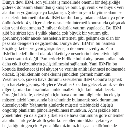
Dünya devi IBM, son yıllarda iş modelinde önemli bir değişikliğe
giderek donanım alanından çıkmış ve bulut, güvenlik ve büyük veri
alanlarına yoğunlaşmaya başlamıştı. Şirketin yeni büyüme alanı ise
nesnelerin interneti olacak. IBM tarafından yapılan açıklamaya göre
önümüzdeki 4 yıl içerisinde nesnelerin interneti konusunda çalışacak
olan yeni departmana 3 milyar dolarlık yatırım yapılacak. Bu IBM
gibi bir şirket için 4 yıllık planda çok büyük bir yatırım gibi
görünmeyebilir ancak nesnelerin interneti gibi gelişmekte olan bir
pazarda dengeleri değiştirebilir. Dünya devi IBM'in bu hamlesi
küçük şirketler ve yeni girişimler için de önem arzediyor. Zira
IBM'in hedefi direkt olarak tüketiciye nesnelerin internetiyle ilgili
hizmet satmak değil. Partnerlerle birlikte bulut altyapısını kullanarak
daha etkili çözümlerin geliştirilmesini sağlamak. Yani IBM'in bu
konuda üsteleneceği rol altyapı ve verinin anlık işlenmesi noktasında
olacak. İşbirliklerinin örneklerini şimdiden görmek mümkün.
Weather Co. şirketi hava durumu servislerini IBM Cloud'a taşımak
için harekete geçmiş. Böylece Weather Co.'dan gelecek anlık veriler
diğer iş ortakları tarafından anlık analizler için kullanılabilecek.
Örneğin bir kafe, ertesi gün için hava durumu bilgilerini inceleyip
müşteri talebi konusunda bir tahminde bulunarak stok durumunu
düzenleyebilir. Yağmurlu günlerde müşteri talebindeki düşüşü
öngörüp planlarını güncelleyebilmesi mümkün. Aynı şekilde bina
yönetimleri ya da sigorta şirketleri de hava durumuna göre önlemler
alabilir. Türkiye'de akıllı şehir konseptlerinin dikkat çekmeye
başladığı bir gerçek. Ayrıca ülkemizin hızlı inşaat sektöründe de